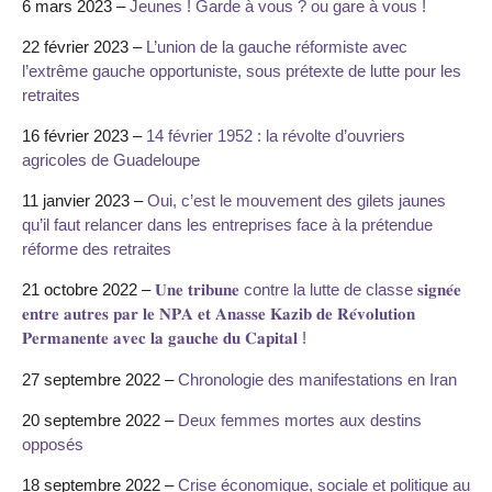
6 mars 2023 –
Jeunes ! Garde à vous ? ou gare à vous !
22 février 2023 –
L’union de la gauche réformiste avec
l’extrême gauche opportuniste, sous prétexte de lutte pour les
retraites
16 février 2023 –
14 février 1952 : la révolte d’ouvriers
agricoles de Guadeloupe
11 janvier 2023 –
Oui, c’est le mouvement des gilets jaunes
qu’il faut relancer dans les entreprises face à la prétendue
réforme des retraites
21 octobre 2022 –
𝐔𝐧𝐞 𝐭𝐫𝐢𝐛𝐮𝐧𝐞 contre la lutte de classe 𝐬𝐢𝐠𝐧𝐞́𝐞
𝐞𝐧𝐭𝐫𝐞 𝐚𝐮𝐭𝐫𝐞𝐬 𝐩𝐚𝐫 𝐥𝐞 𝐍𝐏𝐀 𝐞𝐭 𝐀𝐧𝐚𝐬𝐬𝐞 𝐊𝐚𝐳𝐢𝐛 𝐝𝐞 𝐑𝐞́𝐯𝐨𝐥𝐮𝐭𝐢𝐨𝐧
𝐏𝐞𝐫𝐦𝐚𝐧𝐞𝐧𝐭𝐞 𝐚𝐯𝐞𝐜 𝐥𝐚 𝐠𝐚𝐮𝐜𝐡𝐞 𝐝𝐮 𝐂𝐚𝐩𝐢𝐭𝐚𝐥 !
27 septembre 2022 –
Chronologie des manifestations en Iran
20 septembre 2022 –
Deux femmes mortes aux destins
opposés
18 septembre 2022 –
Crise économique, sociale et politique au