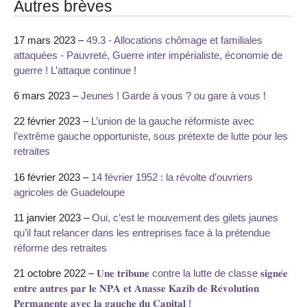
Autres brèves
17 mars 2023 –
49.3 - Allocations chômage et familiales
attaquées - Pauvreté, Guerre inter impérialiste, économie de
guerre ! L’attaque continue !
6 mars 2023 –
Jeunes ! Garde à vous ? ou gare à vous !
22 février 2023 –
L’union de la gauche réformiste avec
l’extrême gauche opportuniste, sous prétexte de lutte pour les
retraites
16 février 2023 –
14 février 1952 : la révolte d’ouvriers
agricoles de Guadeloupe
11 janvier 2023 –
Oui, c’est le mouvement des gilets jaunes
qu’il faut relancer dans les entreprises face à la prétendue
réforme des retraites
21 octobre 2022 –
𝐔𝐧𝐞 𝐭𝐫𝐢𝐛𝐮𝐧𝐞 contre la lutte de classe 𝐬𝐢𝐠𝐧𝐞́𝐞
𝐞𝐧𝐭𝐫𝐞 𝐚𝐮𝐭𝐫𝐞𝐬 𝐩𝐚𝐫 𝐥𝐞 𝐍𝐏𝐀 𝐞𝐭 𝐀𝐧𝐚𝐬𝐬𝐞 𝐊𝐚𝐳𝐢𝐛 𝐝𝐞 𝐑𝐞́𝐯𝐨𝐥𝐮𝐭𝐢𝐨𝐧
𝐏𝐞𝐫𝐦𝐚𝐧𝐞𝐧𝐭𝐞 𝐚𝐯𝐞𝐜 𝐥𝐚 𝐠𝐚𝐮𝐜𝐡𝐞 𝐝𝐮 𝐂𝐚𝐩𝐢𝐭𝐚𝐥 !