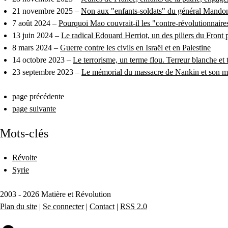
21 novembre 2025 –
Non aux "enfants-soldats" du général Mandon, 
7 août 2024 –
Pourquoi Mao couvrait-il les "contre-révolutionnaire
13 juin 2024 –
Le radical Edouard Herriot, un des piliers du Front 
8 mars 2024 –
Guerre contre les civils en Israël et en Palestine
14 octobre 2023 –
Le terrorisme, un terme flou. Terreur blanche et t
23 septembre 2023 –
Le mémorial du massacre de Nankin et son mus
page précédente
page suivante
Mots-clés
Révolte
Syrie
2003 - 2026 Matière et Révolution
Plan du site
|
Se connecter
|
Contact
|
RSS 2.0