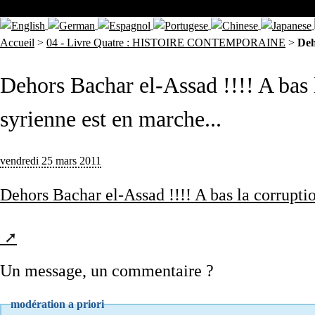
Accueil
>
04 - Livre Quatre : HISTOIRE CONTEMPORAINE
>
Deh
Dehors Bachar el-Assad !!!! A bas l
syrienne est en marche...
vendredi 25 mars 2011
Dehors Bachar el-Assad !!!! A bas la corruption
Un message, un commentaire ?
modération a priori