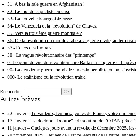
31- A bas la sale guerre en Afghanistan !
32- Le monde capitaliste en crise
33- La nouvelle bourgeoisie russe
34- Le Venezuela et la "révolution" de Chavez
35- Vers la troisième guerre mondiale ?
36- De la révolution du monde arabe à la guerre civile, au terrorisme
37 - Echos des Emirats
38 - La vague révolutionnaire des "printemps"
0- Le point de vue du révolutionnaire Barta sur la guerre et l’après
00- La deuxième guerre mondiale : inter-impérialiste ou anti-fascis
000- Le stalinisme ou la révolution trahie
Rechercher :
Autres brèves
22 janvier –
Travailleurs, femmes, jeunes de France, votre pire enne
17 janvier –
La doctrine "Donroe" : dissolution de l’OTAN grâce à 
11 janvier –
Quelques jours avant la révolte de décembre 2025, les 
28 novembre 2025 –
Jeunes de France, enfants de la patrie, engage