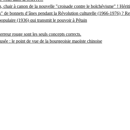
chair à canon de la nouvelle "croisade contre le bolchévisme" ! Hériti
s" de bonnets d’ânes pendant la Révolution culturelle (1966-1976) ? Re
populaire (1936) qui transmit le pouvoir à Pétain
erreur rouge sont les seuls concepts corrects.
ée : le point de vue de la bourgeoisie maoïste chinoise