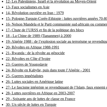
12- Les Palestiniens, Israël et la révolution au Moyen-Orient
13- Faux socialismes en Asie
14- Révolution ouvrière en Iran : 1979
15- Pologne-Turquie-Corée-Ethiopie : luttes ouvrières années 70-8
16- Nelson Mandela et le Parti communiste sud-africain ou comment le
17- Chute de l’URSS et fin de la politique des blocs
18 - La Chine de 1989 (Tiananmen) à 2000
19- Algérie 1988 : de l’explosion sociale au terrorisme se revendiqu
20- Révoltes en Afrique 1988-1991
21- Rwanda : de la révolte au génocide
22- Révoltes en Côte d’Ivoire
23- Guerres de Yougoslavie
24- Révolte en Kabylie, puis dans toute l’Algérie - 2001
25- Guerres impérialistes
26- Luttes sociales en Amérique latine
27- Le fascisme intégriste se revendiquant de l’Islam, faux ennemi 
28- Luttes ouvrières en Afrique en 2003-2007
29 - Soixante ans de luttes de classe en France
30- Un siècle de luttes en Turquie