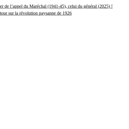
er de l’appel du Maréchal (1941-45), celui du général (2025) !
tour sur la révolution paysanne de 1926