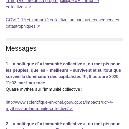
Trump victime de sa propre politique d’« immunité
collective »
COVID-19 et immunité collective, un pari aux conséquences
catastrophiques
Messages
1.
La politique d’ « immunité collective », ou tant pis pour
les peuples, que les « meilleurs » survivent et surtout que
survive la domination des capitalistes !!!,
9 octobre 2020,
11:02
,
par
Laurence
Quatre mythes sur l’immunité collective :
http://www.scientifique-en-chef.gouv.qc.ca/impacts/ddr-4-
mythes-sur-l-immunite-collective/
2.
La politique d’ « immunité collective », ou tant pis pour