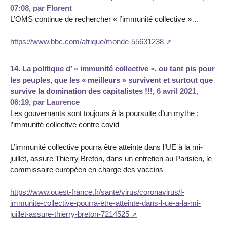
07:08
,
par
Florent
L’OMS continue de rechercher « l’immunité collective »…
https://www.bbc.com/afrique/monde-55631238
14.
La politique d’ « immunité collective », ou tant pis pour
les peuples, que les « meilleurs » survivent et surtout que
survive la domination des capitalistes !!!,
6 avril 2021,
06:19
,
par
Laurence
Les gouvernants sont toujours à la poursuite d’un mythe :
l’immunité collective contre covid
L’immunité collective pourra être atteinte dans l’UE à la mi-
juillet, assure Thierry Breton, dans un entretien au Parisien, le
commissaire européen en charge des vaccins
https://www.ouest-france.fr/sante/virus/coronavirus/l-
immunite-collective-pourra-etre-atteinte-dans-l-ue-a-la-mi-
juillet-assure-thierry-breton-7214525