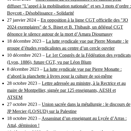
diffuser "L’appel à la mobilisation nationale" et ses 3 mots d’ordre :
Boycott - Désobéissance - Solidarité
27 janvier 2024 –
En opposition à la ligne CGT officielle des "JO
2024 exemplaires" de S. Binet et B. Thibault, un délégué CGT
dénonce le silence autour de la mort d’Amara Dioumassy
18 décembre 2023 –
La lutte syndicale vue par Pierre Monatte : le
groupe d’études syndicalistes au centre d’un cercle ouvrier
10 décembre 2023 –
Le 1er Congrès de la Fédération des syndicats
(Lyon, 1886), future CGT, vu par Léon Blum
8 décembre 2023 –
La lutte syndicale vue par Pierre Monatte :
d’abord la planchette à livres pour la culture de soi-même
28 octobre 2023 –
Lettre adressée au ministre, à la Rectrice et au
maire de Montpellier, signée par 125 enseignants, AESH et
ATSEM
27 octobre 2023 –
Union sacrée dans la métallurgie : le discours de
JP Mercier (LO/SUD) sur la Palestine
18 octobre 2023 –
Assassinat d’un enseignant au Lycée d’Arras :
Attal, démission !