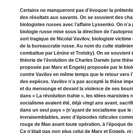
Certains ne manqueront pas d’évoquer la prétentio
des résultats aux savants. On se souvient des ch
biologistes russes avec l’affaire
Lyssenko
. On n’a
biologie russe mise sous la direction de l’autopro
sort tragique de
Nicolaï Vavilov
, biologiste victim
de la bureaucratie russe. Au nom du culte stalinie
combattue par
Lénine
et
Trotsky
). On se souvient 
théorie de l’évolution de
Charles
Darwin
(une thèse
proposée par
Marx
et
Engels
) proposée par le bio
contre
Vavilov
en même temps que le retour vers l’
des espèces.
Vavilov
n’a pas accepté la thèse imp
et du mensonge et devant la violence de ses bou
dans « La révolution trahie », les idées marxistes r
socialisme avaient été, déjà vingt ans avant, sacri
dans un seul pays » (n’ayant de socialisme que le
invraisemblables, avec d’épisodes ridicules comme 
rouge de
Mao
avant toute opération, à l’époque de l
Ce n’était pas non plus celui de
Marx
et
Engels
, n