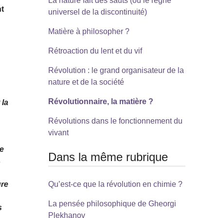
La nature fait des sauts (ou le règne
nt
universel de la discontinuité)
Matière à philosopher ?
Rétroaction du lent et du vif
Révolution : le grand organisateur de la
nature et de la société
Révolutionnaire, la matière ?
 la
Révolutions dans le fonctionnement du
vivant
e
ée
Dans la même rubrique
s
ure
Qu’est-ce que la révolution en chimie ?
La pensée philosophique de Gheorgi
s
Plekhanov