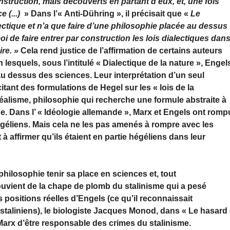
onstruction, mais découverts en partant d’eux, et, une fois
e (...)
» Dans l’« Anti-Dühring », il précisait que «
Le
lectique et n’a que faire d’une philosophie placée au dessus
oi de faire entrer par construction les lois dialectiques dan
ire. »
Cela rend justice de l’affirmation de certains auteurs
lesquels, sous l’intitulé « Dialectique de la nature »,
Engel
au dessus des sciences. Leur interprétation d’un seul
 citant des formulations de
Hegel
sur les « lois de la
idéalisme, philosophie qui recherche une formule abstraite à
. Dans l’ « Idéologie allemande »,
Marx
et
Engels
ont romp
égéliens. Mais cela ne les pas amenés à rompre avec les
 à affirmer qu’ils étaient en partie hégéliens dans leur
philosophie tenir sa place en sciences et, tout
ouvient de la chape de plomb du stalinisme qui a pesé
s positions réelles
d’Engels
(ce qu’il reconnaissait
staliniens), le biologiste
Jacques Monod
, dans « Le hasard 
Marx
d’être responsable des crimes du stalinisme.