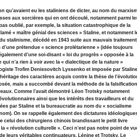
n qu’avaient eu les staliniens de dicter, au nom du marxis
asses aux sorcières qui en ont découlé, notamment parmi le
 pas oublié, par exemple, la situation catastrophique de la
clamé « maître génial des sciences »
Staline
, et notamment l
e du stalinisme, décédé en 1943 suite aux mauvais traitemen
n d’une prétendue « science prolétarienne » (idée toujours
également d’une soi-disant « loi du progrès » opposée à la
 qui n’a rien à voir avec la « dialectique de la nature »
logiste
Trofim Denissovitch Lyssenko
et imposée par Stalin
héritage des caractères acquis contre la thèse de l’évolutio
osée, mais a succombé devant la méthode de la falsificatio
rreaux. Comme l’avait démontré
Léon Trotsky
notamment
évolutionnaires ainsi que les intérêts des travailleurs et du
fiées par Staline et la bureaucratie au nom du « socialisme
 nom). On se rappelle également des dictatures idéologique
celui des chirurgiens chinois brandissant le petit livre
a « révolution culturelle ». Ceci n’est pas notre point de vu
i de leurs véritables continuateurs,
Lénine
et
Trotsky
. Le