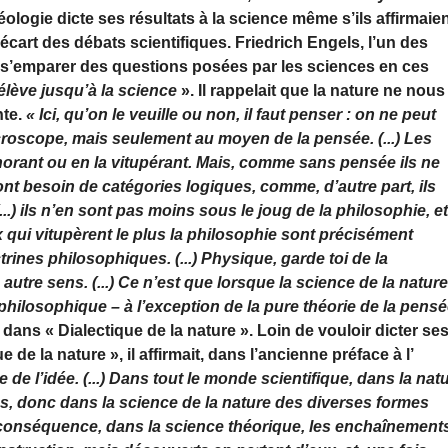
ologie dicte ses résultats à la science même s’ils affirmaie
’écart des débats scientifiques.
Friedrich Engels
, l’un des
à s’emparer des questions posées par les sciences en ces
élève jusqu’à la science
». Il rappelait que la nature ne nous
nte.
« Ici, qu’on le veuille ou non, il faut penser : on ne peut
icroscope, mais seulement au moyen de la pensée. (...) Les
gnorant ou en la vitupérant. Mais, comme sans pensée ils ne
ont besoin de catégories logiques, comme, d’autre part, ils
...) ils n’en sont pas moins sous le joug de la philosophie, et
 qui vitupèrent le plus la philosophie sont précisément
rines philosophiques. (...) Physique, garde toi de la
autre sens. (...) Ce n’est que lorsque la science de la natur
c philosophique – à l’exception de la pure théorie de la pens
dans « Dialectique de la nature ». Loin de vouloir dicter se
e de la nature », il affirmait, dans l’ancienne préface à l’
 de l’idée. (...) Dans tout le monde scientifique, dans la nat
nés, donc dans la science de la nature des diverses formes
 conséquence, dans la science théorique, les enchaînement