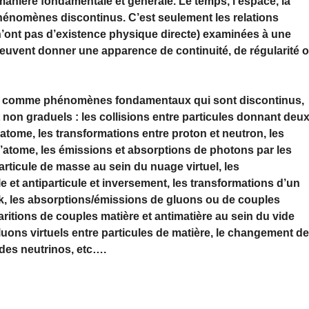
nière fondamentale et générale. Le temps, l’espace, la
 phénomènes discontinus. C’est seulement les relations
’ont pas d’existence physique directe) examinées à une
uvent donner une apparence de continuité, de régularité 
ter comme phénomènes fondamentaux qui sont
discontinus,
et non graduels
: les collisions entre particules donnant deu
’atome, les transformations entre proton et neutron, les
atome, les émissions et absorptions de photons par les
articule de masse au sein du nuage virtuel, les
 et antiparticule et inversement, les transformations d’un
rk, les absorptions/émissions de gluons ou de couples
aritions de couples matière et antimatière au sein du vide
uons virtuels entre particules de matière, le changement d
 des neutrinos, etc….