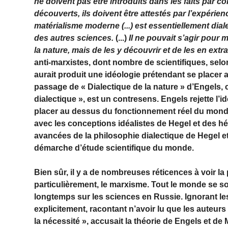
ne doivent pas être introduits dans les faits par c
découverts, ils doivent être attestés par l’expérienc
matérialisme moderne (...) est essentiellement dia
des autres sciences.
(...)
Il ne pouvait s’agir pour m
la nature, mais de les y découvrir et de les en extra
anti-marxistes, dont nombre de scientifiques, selon 
aurait produit une idéologie prétendant se placer 
passage de « Dialectique de la nature » d’
Engels
,
dialectique », est un contresens.
Engels
rejette l’
placer au dessus du fonctionnement réel du monde
avec les conceptions idéalistes de
Hegel
et des h
avancées de la philosophie dialectique de
Hegel
et
démarche d’étude scientifique du monde.
Bien sûr, il y a de nombreuses réticences à voir la 
particulièrement, le marxisme. Tout le monde se s
longtemps sur les sciences en Russie. Ignorant le
explicitement, racontant n’avoir lu que les auteurs 
la nécessité », accusait la théorie de
Engels
et de