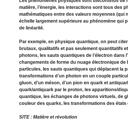
Les phénomènes physiques sont discontinus de ma
matière, l’énergie, les interactions sont tous des
mathématiques entre des valeurs moyennes (qui n
échelle largement supérieure au phénomène qui pe
de linéarité.
Par exemple, en physique quantique, on peut ci
brutaux, qualitatifs et pas seulement quantitatifs 
photons, les sauts quantiques de l’électron dans l
changements de forme du nuage électronique de l’
particules, les sauts quantiques qui déplacent la p
transformations d’un photon en un couple particule
gluon, d’un méson, d’un pion en quark et antiqua
quark/antiquark par le proton, les apparitions/disp
quantique, les échanges de photons virtuels, de gl
couleur des quarks, les transformations des états
SITE : Matière et révolution