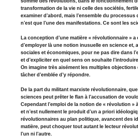
somme des révolutions, dans le fonctionnement d
transformation de la vie ni celle des sociétés, fer
examiner d’abord, mais l’ensemble du processus dyn
n’est que l’une des manifestations. Ce sont les 
La conception d’une matière « révolutionnaire » a 
d’employer là une notion inusuelle en science et, a
sociales et économiques, pour ne pas dire dans l’en
et d’expliciter en quel sens on souhaite l’introduir
On imagine très aisément les multiples objections q
tâcher d’emblée d’y répondre.
De la part du militant marxiste révolutionnaire, que
sciences peut prêter le flan à l’accusation de vou
Cependant l’emploi de la notion de « révolution » à
et n’est nullement le produit d’un a priori idéologi
révolutionnaires au plan politique, avancent des i
matière, peut choquer tout autant le lecteur révolut
l’un ni l’autre.