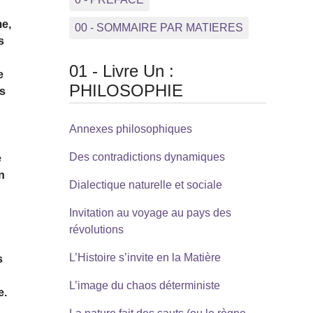
me,
00 - SOMMAIRE PAR MATIERES
s
01 - Livre Un :
e
PHILOSOPHIE
ts
Annexes philosophiques
Des contradictions dynamiques
e
n
Dialectique naturelle et sociale
n
Invitation au voyage au pays des
révolutions
L’Histoire s’invite en la Matière
s
L’image du chaos déterministe
e.