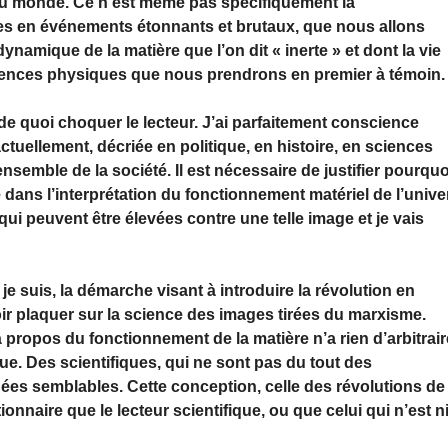
u monde. Ce n’est même pas spécifiquement la
tiles en événements étonnants et brutaux, que nous allons
amique de la matière que l’on dit « inerte » et dont la vie
sciences physiques que nous prendrons en premier à témoin.
de quoi choquer le lecteur. J’ai parfaitement conscience
ctuellement, décriée en politique, en histoire, en sciences
semble de la société. Il est nécessaire de justifier pourquo
e dans l’interprétation du fonctionnement matériel de l’unive
ui peuvent être élevées contre une telle image et je vais
 je suis, la démarche visant à introduire la révolution en
loir plaquer sur la science des images tirées du marxisme.
 propos du fonctionnement de la matière n’a rien d’arbitrair
que. Des scientifiques, qui ne sont pas du tout des
dées semblables. Cette conception, celle des révolutions de 
ionnaire que le lecteur scientifique, ou que celui qui n’est n