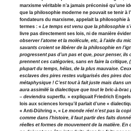
marxisme véritable n’a jamais préconisé qu’une idé
que la philosophie moderne ne pouvait se tenir à l
fondateurs du marxisme, appelait la philosophie 
termes : «
Le temps est venu que la philosophie s’
livre pas directement ses lois, ni de manière évide
observer l’atome et la molécule, etc, à l’aide du m
savants croient se libérer de la philosophie en l’i
progressent pas d’un pas et que, pour penser, ils 
prennent ces catégories, sans en faire la critique, (
plupart du temps, hélas, de la plus mauvaise. Ceux
esclaves des pires restes vulgarisés des pires doct
métaphysique ! C’est tout à fait juste mais dans un 
aura assimilé la dialectique que tout le bric-à-bra
– deviendra superflu.
» expliquait
Friedrich
Engels
lois aux sciences lorsqu’il parlait d’une « dialectiqu
« Anti-Dühring », «
Le monde réel n’est pas la copie
comme dans l’histoire, il faut partir des faits don
réelles et formes de mouvement de la matière. En