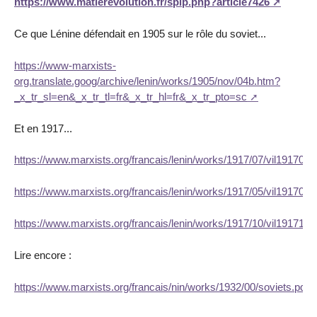
https://www.matierevolution.fr/spip.php?article7426
Ce que Lénine défendait en 1905 sur le rôle du soviet...
https://www-marxists-
org.translate.goog/archive/lenin/works/1905/nov/04b.htm?
_x_tr_sl=en&_x_tr_tl=fr&_x_tr_hl=fr&_x_tr_pto=sc
Et en 1917...
https://www.marxists.org/francais/lenin/works/1917/07/vil191707
https://www.marxists.org/francais/lenin/works/1917/05/vil191705
https://www.marxists.org/francais/lenin/works/1917/10/vil191710
Lire encore :
https://www.marxists.org/francais/nin/works/1932/00/soviets.pdf