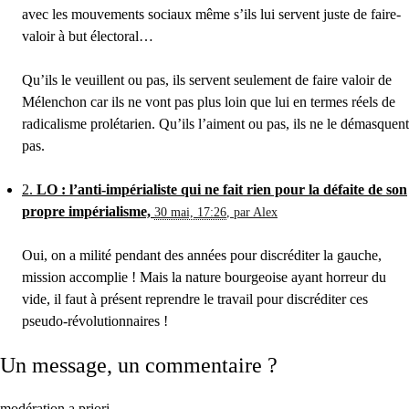
avec les mouvements sociaux même s’ils lui servent juste de faire-
valoir à but électoral…
Qu’ils le veuillent ou pas, ils servent seulement de faire valoir de
Mélenchon car ils ne vont pas plus loin que lui en termes réels de
radicalisme prolétarien. Qu’ils l’aiment ou pas, ils ne le démasquent
pas.
2.
LO : l’anti-impérialiste qui ne fait rien pour la défaite de son
propre impérialisme,
30 mai, 17:26
,
par
Alex
Oui, on a milité pendant des années pour discréditer la gauche,
mission accomplie ! Mais la nature bourgeoise ayant horreur du
vide, il faut à présent reprendre le travail pour discréditer ces
pseudo-révolutionnaires !
Un message, un commentaire ?
modération a priori