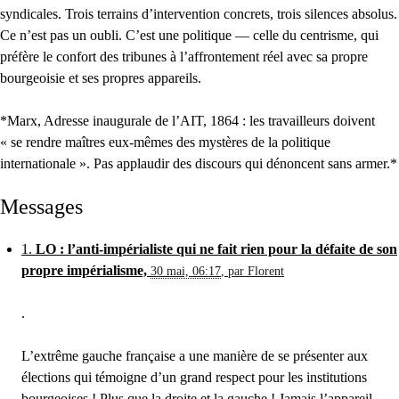
syndicales. Trois terrains d’intervention concrets, trois silences absolus.
Ce n’est pas un oubli. C’est une politique — celle du centrisme, qui
préfère le confort des tribunes à l’affrontement réel avec sa propre
bourgeoisie et ses propres appareils.
*Marx, Adresse inaugurale de l’AIT, 1864 : les travailleurs doivent
« se rendre maîtres eux-mêmes des mystères de la politique
internationale ». Pas applaudir des discours qui dénoncent sans armer.*
Messages
1.
LO : l’anti-impérialiste qui ne fait rien pour la défaite de son
propre impérialisme,
30 mai, 06:17
,
par
Florent
.
L’extrême gauche française a une manière de se présenter aux
élections qui témoigne d’un grand respect pour les institutions
bourgeoises ! Plus que la droite et la gauche ! Jamais l’appareil