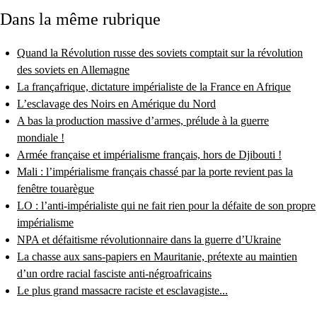
Dans la même rubrique
Quand la Révolution russe des soviets comptait sur la révolution
des soviets en Allemagne
La françafrique, dictature impérialiste de la France en Afrique
L’esclavage des Noirs en Amérique du Nord
A bas la production massive d’armes, prélude à la guerre
mondiale !
Armée française et impérialisme français, hors de Djibouti !
Mali : l’impérialisme français chassé par la porte revient pas la
fenêtre touarègue
LO : l’anti-impérialiste qui ne fait rien pour la défaite de son propre
impérialisme
NPA et défaitisme révolutionnaire dans la guerre d’Ukraine
La chasse aux sans-papiers en Mauritanie, prétexte au maintien
d’un ordre racial fasciste anti-négroafricains
Le plus grand massacre raciste et esclavagiste...