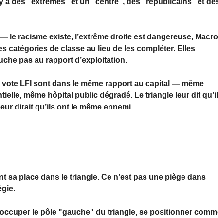
Il y a des "extrêmes" et un "centre", des "républicains" et de
— le racisme existe, l’extrême droite est dangereuse, Macr
es catégories de classe au lieu de les compléter. Elles
uche pas au rapport d’exploitation.
ui vote LFI sont dans le même rapport au capital — même
lle, même hôpital public dégradé. Le triangle leur dit qu’i
ur dirait qu’ils ont le même ennemi.
ment sa place dans le triangle. Ce n’est pas une piège dans
égie.
: occuper le pôle "gauche" du triangle, se positionner comm