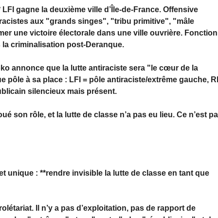
LFI gagne la deuxième ville d’Île-de-France. Offensive
cistes aux "grands singes", "tribu primitive", "mâle
er une victoire électorale dans une ville ouvrière. Fonction
s la criminalisation post-Deranque.
o annonce que la lutte antiraciste sera "le cœur de la
ue pôle à sa place : LFI = pôle antiraciste/extrême gauche, 
ublicain silencieux mais présent.
ué son rôle, et la lutte de classe n’a pas eu lieu. Ce n’est p
t unique : **rendre invisible la lutte de classe en tant que
rolétariat. Il n’y a pas d’exploitation, pas de rapport de