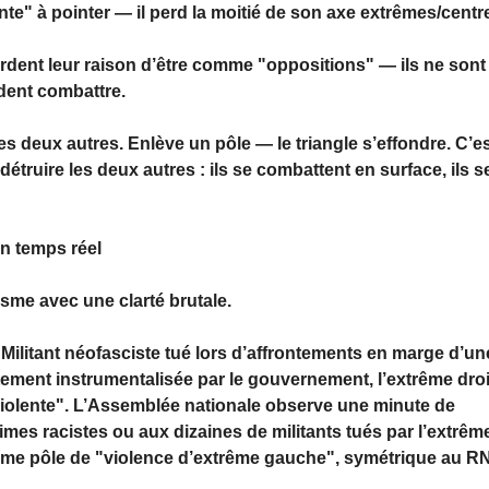
e" à pointer — il perd la moitié de son axe extrêmes/centr
ent leur raison d’être comme "oppositions" — ils ne sont
ndent combattre.
es deux autres. Enlève un pôle — le triangle s’effondre. C’e
truire les deux autres : ils se combattent en surface, ils s
n temps réel
isme avec une clarté brutale.
Militant néofasciste tué lors d’affrontements en marge d’un
ment instrumentalisée par le gouvernement, l’extrême droi
iolente". L’Assemblée nationale observe une minute de
mes racistes ou aux dizaines de militants tués par l’extrêm
omme pôle de "violence d’extrême gauche", symétrique au RN