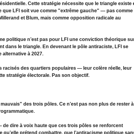
sidentielle. Cette stratégie nécessite que le triangle existe 
ssite que LFI soit vue comme "extrême gauche" — pas comme
 Millerand et Blum, mais comme opposition radicale au
isme politique n’est pas pour LFI une conviction théorique su
 dans le triangle. En devenant le pôle antiraciste, LFI se
 alternative à 2027.
rs racisés des quartiers populaires — leur colère réelle, leur
e stratégie électorale. Pas son objectif.
s mauvais" des trois pôles. Ce n’est pas non plus de rester à
 programmatique.
— de dire à voix haute que ces trois pôles se renforcent
 qu’elle prétend combattre, que l’antiracisme politique san