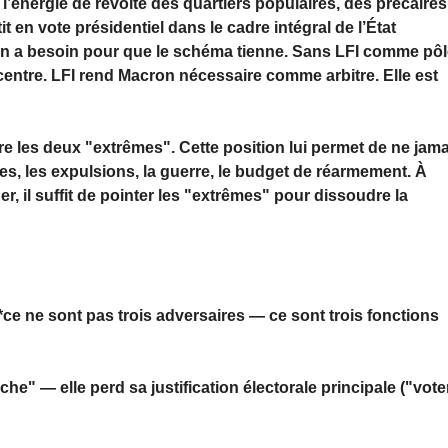
 l’énergie de révolte des quartiers populaires, des précaires
it en vote présidentiel dans le cadre intégral de l’État
on a besoin pour que le schéma tienne. Sans LFI comme pô
/centre. LFI rend Macron nécessaire comme arbitre. Elle est
re les deux "extrêmes". Cette position lui permet de ne jam
ires, les expulsions, la guerre, le budget de réarmement. À
, il suffit de pointer les "extrêmes" pour dissoudre la
**ce ne sont pas trois adversaires — ce sont trois fonctions
" — elle perd sa justification électorale principale ("vote