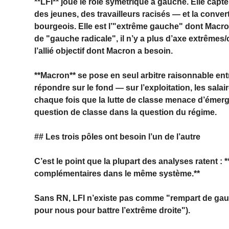
**LFI** joue le rôle symétrique à gauche. Elle capte
des jeunes, des travailleurs racisés — et la convert
bourgeois. Elle est l’"extrême gauche" dont Macr
de "gauche radicale", il n’y a plus d’axe extrêmes
l’allié objectif dont Macron a besoin.
**Macron** se pose en seul arbitre raisonnable ent
répondre sur le fond — sur l’exploitation, les sala
chaque fois que la lutte de classe menace d’émerger
question de classe dans la question du régime.
## Les trois pôles ont besoin l’un de l’autre
C’est le point que la plupart des analyses ratent : 
complémentaires dans le même système.**
Sans RN, LFI n’existe pas comme "rempart de gauche
pour nous pour battre l’extrême droite").