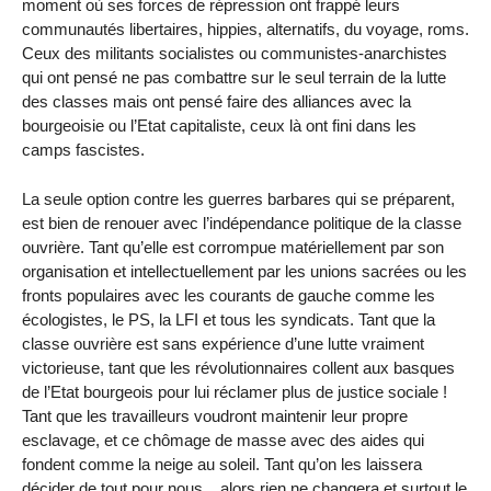
moment où ses forces de répression ont frappé leurs
communautés libertaires, hippies, alternatifs, du voyage, roms.
Ceux des militants socialistes ou communistes-anarchistes
qui ont pensé ne pas combattre sur le seul terrain de la lutte
des classes mais ont pensé faire des alliances avec la
bourgeoisie ou l’Etat capitaliste, ceux là ont fini dans les
camps fascistes.
La seule option contre les guerres barbares qui se préparent,
est bien de renouer avec l’indépendance politique de la classe
ouvrière. Tant qu’elle est corrompue matériellement par son
organisation et intellectuellement par les unions sacrées ou les
fronts populaires avec les courants de gauche comme les
écologistes, le PS, la LFI et tous les syndicats. Tant que la
classe ouvrière est sans expérience d’une lutte vraiment
victorieuse, tant que les révolutionnaires collent aux basques
de l’Etat bourgeois pour lui réclamer plus de justice sociale !
Tant que les travailleurs voudront maintenir leur propre
esclavage, et ce chômage de masse avec des aides qui
fondent comme la neige au soleil. Tant qu’on les laissera
décider de tout pour nous... alors rien ne changera et surtout le