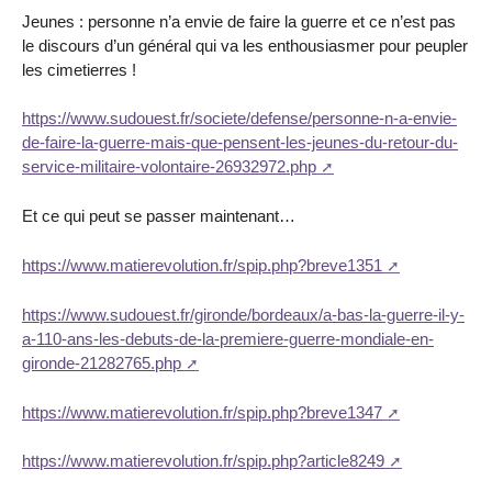
Jeunes : personne n’a envie de faire la guerre et ce n’est pas
le discours d’un général qui va les enthousiasmer pour peupler
les cimetierres !
https://www.sudouest.fr/societe/defense/personne-n-a-envie-
de-faire-la-guerre-mais-que-pensent-les-jeunes-du-retour-du-
service-militaire-volontaire-26932972.php
Et ce qui peut se passer maintenant…
https://www.matierevolution.fr/spip.php?breve1351
https://www.sudouest.fr/gironde/bordeaux/a-bas-la-guerre-il-y-
a-110-ans-les-debuts-de-la-premiere-guerre-mondiale-en-
gironde-21282765.php
https://www.matierevolution.fr/spip.php?breve1347
https://www.matierevolution.fr/spip.php?article8249