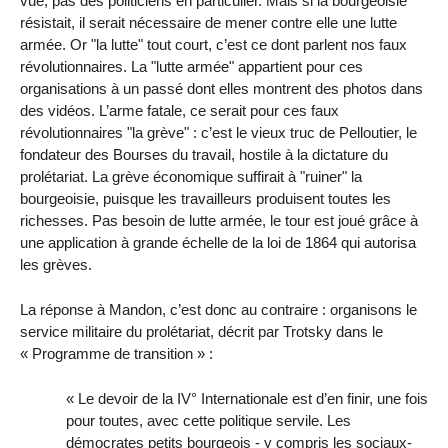
vue, pas des politiciens en particulier. Mais si la bourgeoisie
résistait, il serait nécessaire de mener contre elle une lutte
armée. Or "la lutte" tout court, c’est ce dont parlent nos faux
révolutionnaires. La "lutte armée" appartient pour ces
organisations à un passé dont elles montrent des photos dans
des vidéos. L’arme fatale, ce serait pour ces faux
révolutionnaires "la grève" : c’est le vieux truc de Pelloutier, le
fondateur des Bourses du travail, hostile à la dictature du
prolétariat. La grève économique suffirait à "ruiner" la
bourgeoisie, puisque les travailleurs produisent toutes les
richesses. Pas besoin de lutte armée, le tour est joué grâce à
une application à grande échelle de la loi de 1864 qui autorisa
les grèves.
La réponse à Mandon, c’est donc au contraire : organisons le
service militaire du prolétariat, décrit par Trotsky dans le
« Programme de transition » :
« Le devoir de la IV° Internationale est d’en finir, une fois
pour toutes, avec cette politique servile. Les
démocrates petits bourgeois - y compris les sociaux-