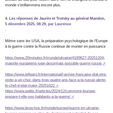
monde s’enflammera encore plus.
4.
Les réponses de Jaurès et Trotsky au général Mandon,
5 décembre 2025, 08:29
,
par
Laurence
.
Même sans les USA, la préparation psychologique de l’Europe
à la guerre contre la Russie continue de monter en puissance
https://www.20minutes.fr/monde/ukraine/4189627-20251204-
majorite-europeens-juge-desormais-possible-guerre-russie
https://www.lefigaro.fr/international/l-armee-francaise-doit-etre-
prete-a-un-choc-dans-trois-quatre-ans-face-a-la-russie-alerte-
le-chef-d-etat-major-20251022
https://www.politis.fr/articles/2024/12/comment-leurope-
prepare-t-elle-ses-habitants-a-la-guerre/
https://www.lesechos.fr/monde/europe/guerre-en-ukraine-