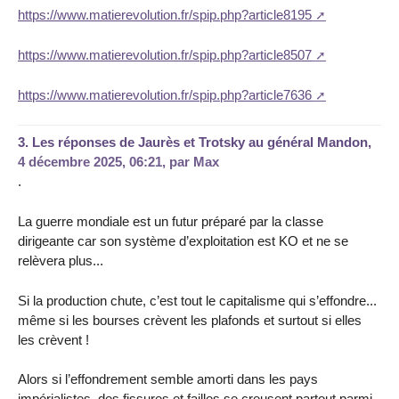
https://www.matierevolution.fr/spip.php?article8195
https://www.matierevolution.fr/spip.php?article8507
https://www.matierevolution.fr/spip.php?article7636
3.
Les réponses de Jaurès et Trotsky au général Mandon,
4 décembre 2025, 06:21
,
par
Max
.
La guerre mondiale est un futur préparé par la classe
dirigeante car son système d’exploitation est KO et ne se
relèvera plus...
Si la production chute, c’est tout le capitalisme qui s’effondre...
même si les bourses crèvent les plafonds et surtout si elles
les crèvent !
Alors si l’effondrement semble amorti dans les pays
impérialistes, des fissures et failles se creusent partout parmi