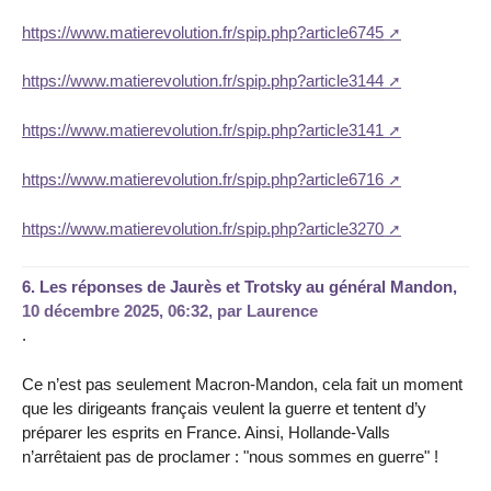
https://www.matierevolution.fr/spip.php?article6745
https://www.matierevolution.fr/spip.php?article3144
https://www.matierevolution.fr/spip.php?article3141
https://www.matierevolution.fr/spip.php?article6716
https://www.matierevolution.fr/spip.php?article3270
6.
Les réponses de Jaurès et Trotsky au général Mandon,
10 décembre 2025, 06:32
,
par
Laurence
.
Ce n’est pas seulement Macron-Mandon, cela fait un moment
que les dirigeants français veulent la guerre et tentent d’y
préparer les esprits en France. Ainsi, Hollande-Valls
n’arrêtaient pas de proclamer : "nous sommes en guerre" !