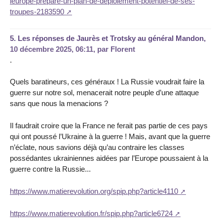
leurope-prepare-un-plan-de-deploiement-potentiel-de-ses-
troupes-2183590
5.
Les réponses de Jaurès et Trotsky au général Mandon,
10 décembre 2025, 06:11
,
par
Florent
.
Quels baratineurs, ces généraux ! La Russie voudrait faire la
guerre sur notre sol, menacerait notre peuple d’une attaque
sans que nous la menacions ?
Il faudrait croire que la France ne ferait pas partie de ces pays
qui ont poussé l’Ukraine à la guerre ! Mais, avant que la guerre
n’éclate, nous savions déjà qu’au contraire les classes
possédantes ukrainiennes aidées par l’Europe poussaient à la
guerre contre la Russie...
https://www.matierevolution.org/spip.php?article4110
https://www.matierevolution.fr/spip.php?article6724