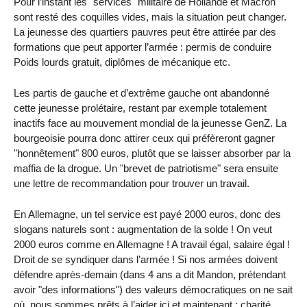
Pour l’instant les "services" militaire de Hollande et Macron
sont resté des coquilles vides, mais la situation peut changer.
La jeunesse des quartiers pauvres peut être attirée par des
formations que peut apporter l’armée : permis de conduire
Poids lourds gratuit, diplômes de mécanique etc.
Les partis de gauche et d’extrême gauche ont abandonné
cette jeunesse prolétaire, restant par exemple totalement
inactifs face au mouvement mondial de la jeunesse GenZ. La
bourgeoisie pourra donc attirer ceux qui préfèreront gagner
"honnêtement" 800 euros, plutôt que se laisser absorber par la
maffia de la drogue. Un "brevet de patriotisme" sera ensuite
une lettre de recommandation pour trouver un travail.
En Allemagne, un tel service est payé 2000 euros, donc des
slogans naturels sont : augmentation de la solde ! On veut
2000 euros comme en Allemagne ! A travail égal, salaire égal !
Droit de se syndiquer dans l’armée ! Si nos armées doivent
défendre après-demain (dans 4 ans a dit Mandon, prétendant
avoir "des informations") des valeurs démocratiques on ne sait
où, nous sommes prêts à l’aider ici et maintenant : charité