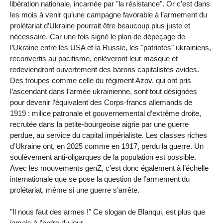
libération nationale, incarnée par "la résistance". Or c’est dans
les mois à venir qu’une campagne favorable à l’armement du
prolétariat d’Ukraine pourrait être beaucoup plus juste et
nécessaire. Car une fois signé le plan de dépeçage de
l’Ukraine entre les USA et la Russie, les "patriotes" ukrainiens,
reconvertis au pacifisme, enlèveront leur masque et
redeviendront ouvertement des barons capitalistes avides.
Des troupes comme celle du régiment Azov, qui ont pris
l’ascendant dans l’armée ukrainienne, sont tout désignées
pour devenir l’équivalent des Corps-francs allemands de
1919 : milice patronale et gouvernemental d’extrême droite,
recrutée dans la petite-bourgeoise aigrie par une guerre
perdue, au service du capital impérialiste. Les classes riches
d’Ukraine ont, en 2025 comme en 1917, perdu la guerre. Un
soulèvement anti-oligarques de la population est possible.
Avec les mouvements genZ, c’est donc également à l’échelle
internationale que se pose la question de l’armement du
prolétariat, même si une guerre s’arrête.
"Il nous faut des armes !" Ce slogan de Blanqui, est plus que
jamais à l’ordre du jour.