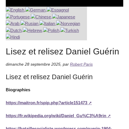
Lisez et relisez Daniel Guérin
dimanche 28 septembre 2025
,
par
Robert Paris
Lisez et relisez Daniel Guérin
Biographies
https://maitron.fr/spip.php?article151473
https://fr.wikipedia.org/wiki/Daniel_Gu%C3%A9rin
https://bataillesocialiste.wordpress.com/guerin-1904-