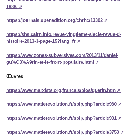
1988/
https://journals.openedition.org/chrhc/13302
https://shs.cairn.info/revue-vingtieme-siecle-revue-d-
histoire-2013-3-page-15?lang=fr
https://www.zones-subversives.com/2013/11/daniel-
gu%C3%A9rin-et-le-front-populaire.html
Œuvres
https://www.marxists.org/francais/bios/guerin.htm
https://www.matierevolution.fr/spip.php?article930
https://www.matierevolution.fr/spip.php?article931
https://www.matierevolution.fr/spip.php?article3753