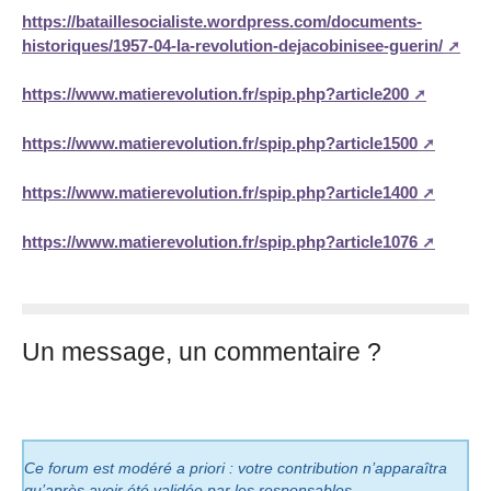
https://bataillesocialiste.wordpress.com/documents-
historiques/1957-04-la-revolution-dejacobinisee-guerin/
https://www.matierevolution.fr/spip.php?article200
https://www.matierevolution.fr/spip.php?article1500
https://www.matierevolution.fr/spip.php?article1400
https://www.matierevolution.fr/spip.php?article1076
Un message, un commentaire ?
Ce forum est modéré a priori : votre contribution n’apparaîtra
qu’après avoir été validée par les responsables.