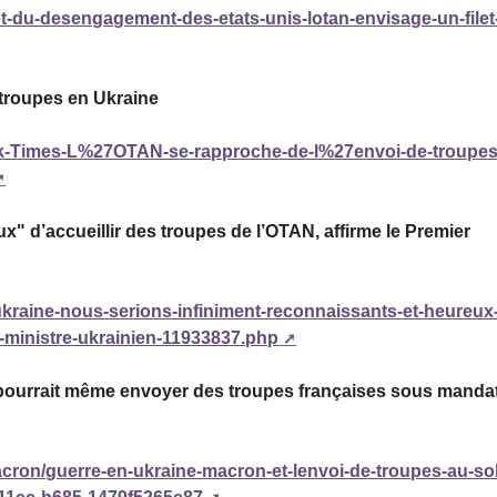
iet-du-desengagement-des-etats-unis-lotan-envisage-un-filet
 troupes en Ukraine
rk-Times-L%27OTAN-se-rapproche-de-l%27envoi-de-troupes
" d’accueillir des troupes de l’OTAN, affirme le Premier
ukraine-nous-serions-infiniment-reconnaissants-et-heureux
r-ministre-ukrainien-11933837.php
 Il pourrait même envoyer des troupes françaises sous manda
acron/guerre-en-ukraine-macron-et-lenvoi-de-troupes-au-sol