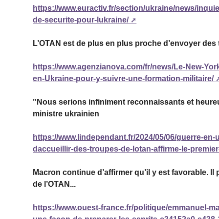
https://www.euractiv.fr/section/ukraine/news/inqu
de-securite-pour-lukraine/
L’OTAN est de plus en plus proche d’envoyer des
https://www.agenzianova.com/fr/news/Le-New-Yo
en-Ukraine-pour-y-suivre-une-formation-militaire/
"Nous serions infiniment reconnaissants et heureux
ministre ukrainien
https://www.lindependant.fr/2024/05/06/guerre-en-
daccueillir-des-troupes-de-lotan-affirme-le-premie
Macron continue d’affirmer qu’il y est favorable.
de l’OTAN...
https://www.ouest-france.fr/politique/emmanuel-m