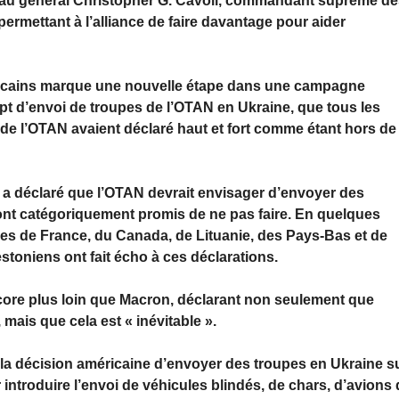
é au général Christopher G. Cavoli, commandant suprême d
ermettant à l’alliance de faire davantage pour aider
éricains marque une nouvelle étape dans une campagne
ept d’envoi de troupes de l’OTAN en Ukraine, que tous les
e l’OTAN avaient déclaré haut et fort comme étant hors de
 a déclaré que l’OTAN devrait envisager d’envoyer des
n ont catégoriquement promis de ne pas faire. En quelques
les de France, du Canada, de Lituanie, des Pays-Bas et de
toniens ont fait écho à ces déclarations.
ncore plus loin que Macron, déclarant non seulement que
 mais que cela est « inévitable ».
a décision américaine d’envoyer des troupes en Ukraine su
 introduire l’envoi de véhicules blindés, de chars, d’avions