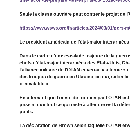
une-facon-de-preparer-les-esprits-c34152a0-e438
Seule la classe ouvrière peut contrer le projet de
https://www.wsws.org/fr/articles/2024/03/01/pers-m
Le président américain de l’état-major interarmée
Dans le cadre d’une escalade majeure de la guerre 
chefs d’état-major interarmées des États-Unis, Ch
l’alliance militaire de l’OTAN enverrait « à terme 
des troupes de guerre en Ukraine, ce qui, selon le jo
« inévitable ».
En affirmant que l’envoi de troupes par l’OTAN est «
prise et que tout ce qui reste à attendre est la dé
public.
La déclaration de Brown selon laquelle l’OTAN env