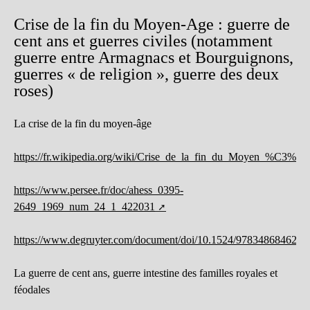
Crise de la fin du Moyen-Age : guerre de
cent ans et guerres civiles (notamment
guerre entre Armagnacs et Bourguignons,
guerres « de religion », guerre des deux
roses)
La crise de la fin du moyen-âge
https://fr.wikipedia.org/wiki/Crise_de_la_fin_du_Moyen_%C3%82
https://www.persee.fr/doc/ahess_0395-
2649_1969_num_24_1_422031
https://www.degruyter.com/document/doi/10.1524/9783486846249
La guerre de cent ans, guerre intestine des familles royales et
féodales