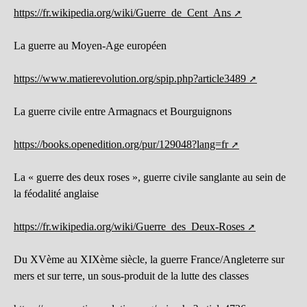
https://fr.wikipedia.org/wiki/Guerre_de_Cent_Ans
La guerre au Moyen-Age européen
https://www.matierevolution.org/spip.php?article3489
La guerre civile entre Armagnacs et Bourguignons
https://books.openedition.org/pur/129048?lang=fr
La « guerre des deux roses », guerre civile sanglante au sein de
la féodalité anglaise
https://fr.wikipedia.org/wiki/Guerre_des_Deux-Roses
Du XVème au XIXème siècle, la guerre France/Angleterre sur
mers et sur terre, un sous-produit de la lutte des classes