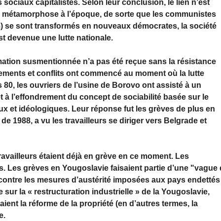
 sociaux capitalistes. Selon leur conclusion, le lien n’est
 une métamorphose à l’époque, de sorte que les communistes
) se sont transformés en nouveaux démocrates, la société
est devenue une lutte nationale.
ormation susmentionnée n’a pas été reçue sans la résistance
gements et conflits ont commencé au moment où la lutte
s 80, les ouvriers de l’usine de Borovo ont assisté à un
t à l’effondrement du concept de sociabilité basée sur le
x et idéologiques. Leur réponse fut les grèves de plus en
de 1988, a vu les travailleurs se diriger vers Belgrade et
availleurs étaient déjà en grève en ce moment. Les
s. Les grèves en Yougoslavie faisaient partie d’une "vague
" contre les mesures d’austérité imposées aux pays endettés
sur la « restructuration industrielle » de la Yougoslavie,
ient la réforme de la propriété (en d’autres termes, la
e.