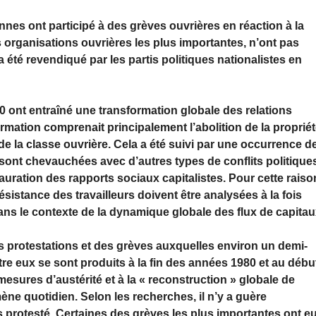
nnes ont participé à des grèves ouvrières en réaction à la
 organisations ouvrières les plus importantes, n’ont pas
 a été revendiqué par les partis politiques nationalistes en
0 ont entraîné une transformation globale des relations
ormation comprenait principalement l’abolition de la proprié
e de la classe ouvrière. Cela a été suivi par une occurrence d
sont chevauchées avec d’autres types de conflits politique
auration des rapports sociaux capitalistes. Pour cette raiso
 résistance des travailleurs doivent être analysées à la fois
 dans le contexte de la dynamique globale des flux de capitau
es protestations et des grèves auxquelles environ un demi-
entre eux se sont produits à la fin des années 1980 et au débu
esures d’austérité et à la « reconstruction » globale de
e quotidien. Selon les recherches, il n’y a guère
as protesté. Certaines des grèves les plus importantes ont e