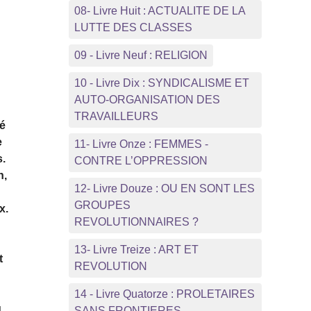
08- Livre Huit : ACTUALITE DE LA
LUTTE DES CLASSES
09 - Livre Neuf : RELIGION
10 - Livre Dix : SYNDICALISME ET
AUTO-ORGANISATION DES
TRAVAILLEURS
té
e
11- Livre Onze : FEMMES -
s.
CONTRE L’OPPRESSION
n,
12- Livre Douze : OU EN SONT LES
GROUPES
x.
REVOLUTIONNAIRES ?
13- Livre Treize : ART ET
t
REVOLUTION
14 - Livre Quatorze : PROLETAIRES
u
SANS FRONTIERES