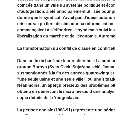
coincée dans un vide du système politique et écon
d’autogestion, a été principalement utilisée pour
donné que le syndicat n’avait pas d’idées autonome
crise aurait pu être utilisée pour sa réforme est r
commençaient à s’effondrer, le syndicat a suivi les
libéralisation du marché et de l’économie. Autremen
La transformation du conflit de classe en conflit e
Dans un texte basé sur leur recherche « La continu
groupe Borovo (Sven Cvek, Snježana Ivčić, Jasna Ra
susmentionnés à la fin des années quatre-vingt et 
"une seule usine et une seule ville", ou une situat
Néanmoins, un aperçu précieux des problèmes plus
obtenu en observant le micro-niveau d’une analyse
copie réduite de la Yougoslavie.
La période choisie (1988-91) représente une périod