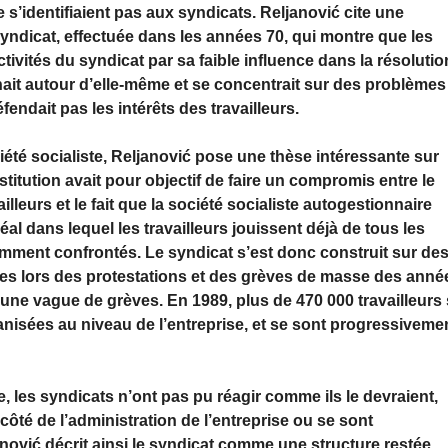
e s’identifiaient pas aux syndicats. Reljanović cite une
 syndicat, effectuée dans les années 70, qui montre que les
ctivités du syndicat par sa faible influence dans la résolutio
rnait autour d’elle-même et se concentrait sur des problèmes
endait pas les intérêts des travailleurs.
iété socialiste, Reljanović pose une thèse intéressante sur
nstitution avait pour objectif de faire un compromis entre le
illeurs et le fait que la société socialiste autogestionnaire
éal dans lequel les travailleurs jouissent déjà de tous les
mment confrontés. Le syndicat s’est donc construit sur de
ées lors des protestations et des grèves de masse des anné
r une vague de grèves. En 1989, plus de 470 000 travailleurs
anisées au niveau de l’entreprise, et se sont progressiveme
, les syndicats n’ont pas pu réagir comme ils le devraient,
ôté de l’administration de l’entreprise ou se sont
nović décrit ainsi le syndicat comme une structure restée