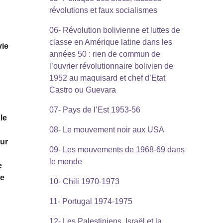
révolutions et faux socialismes
06- Révolution bolivienne et luttes de
a
classe en Amérique latine dans les
vie
années 50 : rien de commun de
l’ouvrier révolutionnaire bolivien de
1952 au maquisard et chef d’Etat
Castro ou Guevara
07- Pays de l’Est 1953-56
le
s
08- Le mouvement noir aux USA
sur
09- Les mouvements de 1968-69 dans
le monde
e
de
10- Chili 1970-1973
11- Portugal 1974-1975
12- Les Palestiniens, Israël et la