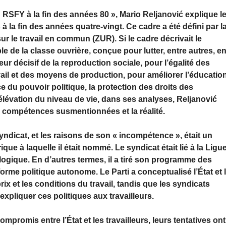
RSFY à la fin des années 80 », Mario Reljanović explique l
à la fin des années quatre-vingt. Ce cadre a été défini par l
ur le travail en commun (ZUR). Si le cadre décrivait le
e de la classe ouvrière, conçue pour lutter, entre autres, e
ur décisif de la reproduction sociale, pour l’égalité des
vail et des moyens de production, pour améliorer l’éducatio
ice du pouvoir politique, la protection des droits des
 l’élévation du niveau de vie, dans ses analyses, Reljanović
s compétences susmentionnées et la réalité.
yndicat, et les raisons de son « incompétence », était un
ue à laquelle il était nommé. Le syndicat était lié à la Ligu
logique. En d’autres termes, il a tiré son programme des
e politique autonome. Le Parti a conceptualisé l’État et 
rix et les conditions du travail, tandis que les syndicats
expliquer ces politiques aux travailleurs.
mpromis entre l’État et les travailleurs, leurs tentatives ont