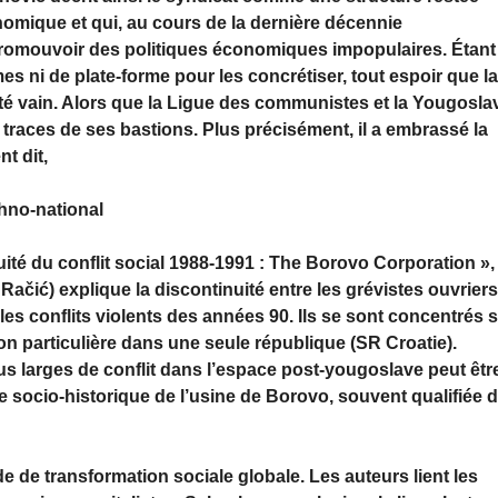
omique et qui, au cours de la dernière décennie
 promouvoir des politiques économiques impopulaires. Étant
s ni de plate-forme pour les concrétiser, tout espoir que l
esté vain. Alors que la Ligue des communistes et la Yougosla
 traces de ses bastions. Plus précisément, il a embrassé la
t dit,
thno-national
ité du conflit social 1988-1991 : The Borovo Corporation », 
čić) explique la discontinuité entre les grévistes ouvrier
les conflits violents des années 90. Ils se sont concentrés 
ion particulière dans une seule république (SR Croatie).
 larges de conflit dans l’espace post-yougoslave peut êtr
 socio-historique de l’usine de Borovo, souvent qualifiée 
e de transformation sociale globale. Les auteurs lient les