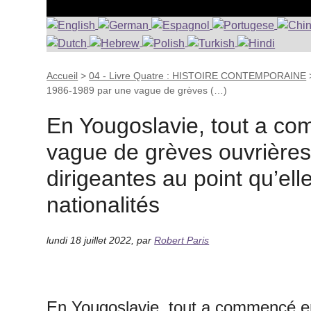
Accueil
>
04 - Livre Quatre : HISTOIRE CONTEMPORAINE
1986-1989 par une vague de grèves (…)
En Yougoslavie, tout a c
vague de grèves ouvrières 
dirigeantes au point qu’ell
nationalités
lundi 18 juillet 2022
,
par
Robert Paris
En Yougoslavie, tout a commencé e