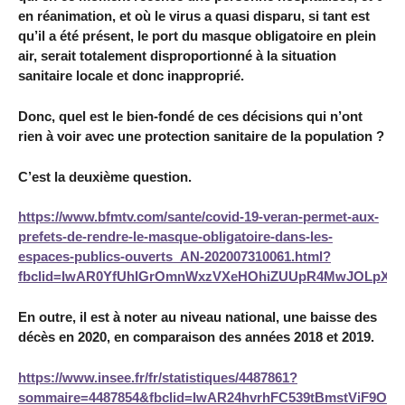
en réanimation, et où le virus a quasi disparu, si tant est
qu’il a été présent, le port du masque obligatoire en plein
air, serait totalement disproportionné à la situation
sanitaire locale et donc inapproprié.
Donc, quel est le bien-fondé de ces décisions qui n’ont
rien à voir avec une protection sanitaire de la population ?
C’est la deuxième question.
https://www.bfmtv.com/sante/covid-19-veran-permet-aux-
prefets-de-rendre-le-masque-obligatoire-dans-les-
espaces-publics-ouverts_AN-202007310061.html?
fbclid=IwAR0YfUhIGrOmnWxzVXeHOhiZUUpR4MwJOLpX
En outre, il est à noter au niveau national, une baisse des
décès en 2020, en comparaison des années 2018 et 2019.
https://www.insee.fr/fr/statistiques/4487861?
sommaire=4487854&fbclid=IwAR24hvrhFC539tBmstViF9O