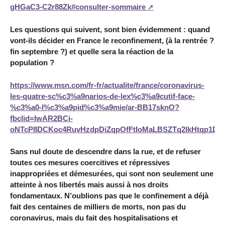
gHGaC3-C2r88Zk#consulter-sommaire
Les questions qui suivent, sont bien évidemment : quand
vont-ils décider en France le reconfinement, (à la rentrée ?
fin septembre ?) et quelle sera la réaction de la
population ?
https://www.msn.com/fr-fr/actualite/france/coronavirus-
les-quatre-sc%c3%a9narios-de-lex%c3%a9cutif-face-
%c3%a0-l%c3%a9pid%c3%a9mie/ar-BB17sknO?
fbclid=IwAR2BCi-
oNTcP8DCKoc4RuvHzdpDiZqpOfFtIoMaLBSZTq2lkHtqp1D0
Sans nul doute de descendre dans la rue, et de refuser
toutes ces mesures coercitives et répressives
inappropriées et démesurées, qui sont non seulement une
atteinte à nos libertés mais aussi à nos droits
fondamentaux. N’oublions pas que le confinement a déjà
fait des centaines de milliers de morts, non pas du
coronavirus, mais du fait des hospitalisations et