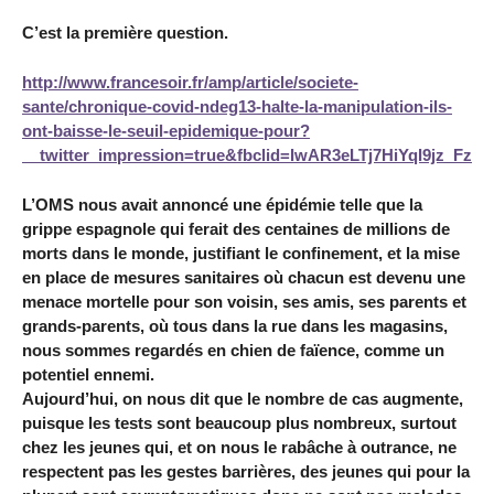
C’est la première question.
http://www.francesoir.fr/amp/article/societe-
sante/chronique-covid-ndeg13-halte-la-manipulation-ils-
ont-baisse-le-seuil-epidemique-pour?
__twitter_impression=true&fbclid=IwAR3eLTj7HiYqI9jz_
L’OMS nous avait annoncé une épidémie telle que la
grippe espagnole qui ferait des centaines de millions de
morts dans le monde, justifiant le confinement, et la mise
en place de mesures sanitaires où chacun est devenu une
menace mortelle pour son voisin, ses amis, ses parents et
grands-parents, où tous dans la rue dans les magasins,
nous sommes regardés en chien de faïence, comme un
potentiel ennemi.
Aujourd’hui, on nous dit que le nombre de cas augmente,
puisque les tests sont beaucoup plus nombreux, surtout
chez les jeunes qui, et on nous le rabâche à outrance, ne
respectent pas les gestes barrières, des jeunes qui pour la