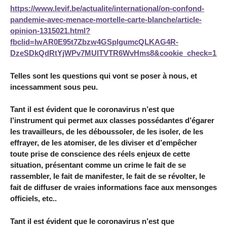
https://www.levif.be/actualite/international/on-confond-
pandemie-avec-menace-mortelle-carte-blanche/article-
opinion-1315021.html?
fbclid=IwAR0E95t7Zbzw4GSplgumcQLKAG4R-
DzeSDkQdRtYjWPv7MUlTVTR6WvHms8&cookie_check=1596
Telles sont les questions qui vont se poser à nous, et
incessamment sous peu.
Tant il est évident que le coronavirus n’est que
l’instrument qui permet aux classes possédantes d’égarer
les travailleurs, de les déboussoler, de les isoler, de les
effrayer, de les atomiser, de les diviser et d’empêcher
toute prise de conscience des réels enjeux de cette
situation, présentant comme un crime le fait de se
rassembler, le fait de manifester, le fait de se révolter, le
fait de diffuser de vraies informations face aux mensonges
officiels, etc..
Tant il est évident que le coronavirus n’est que