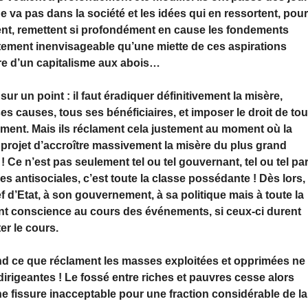
ne va pas dans la société et les idées qui en ressortent, pou
ient, remettent si profondément en cause les fondements
ètement inenvisageable qu’une miette de ces aspirations
dre d’un capitalisme aux abois…
ur un point : il faut éradiquer définitivement la misère,
 ses causes, tous ses bénéficiaires, et imposer le droit de to
ment. Mais ils réclament cela justement au moment où la
ur projet d’accroître massivement la misère du plus grand
 Ce n’est pas seulement tel ou tel gouvernant, tel ou tel par
ues antisociales, c’est toute la classe possédante ! Dès lors,
f d’Etat, à son gouvernement, à sa politique mais à toute la
ent conscience au cours des événements, si ceux-ci durent
er le cours.
uand ce que réclament les masses exploitées et opprimées ne
dirigeantes ! Le fossé entre riches et pauvres cesse alors
ne fissure inacceptable pour une fraction considérable de la