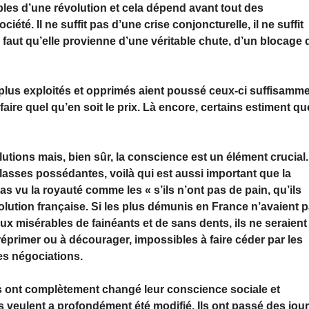
les d’une révolution et cela dépend avant tout des
iété. Il ne suffit pas d’une crise conjoncturelle, il ne suffit
l faut qu’elle provienne d’une véritable chute, d’un blocage 
s plus exploités et opprimés aient poussé ceux-ci suffisamm
 faire quel qu’en soit le prix. Là encore, certains estiment qu
lutions mais, bien sûr, la conscience est un élément crucial.
lasses possédantes, voilà qui est aussi important que la
pas vu la royauté comme les « s’ils n’ont pas de pain, qu’ils
volution française. Si les plus démunis en France n’avaient 
ux misérables de fainéants et de sans dents, ils ne seraient
éprimer ou à décourager, impossibles à faire céder par les
es négociations.
s ont complètement changé leur conscience sociale et
ls veulent a profondément été modifié. Ils ont passé des jou