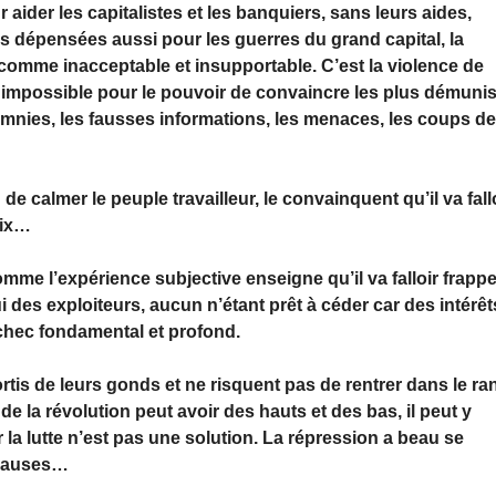
r aider les capitalistes et les banquiers, sans leurs aides,
es dépensées aussi pour les guerres du grand capital, la
 comme inacceptable et insupportable. C’est la violence de
d impossible pour le pouvoir de convaincre les plus démuni
lomnies, les fausses informations, les menaces, les coups de
de calmer le peuple travailleur, le convainquent qu’il va fall
rix…
comme l’expérience subjective enseigne qu’il va falloir frappe
 des exploiteurs, aucun n’étant prêt à céder car des intérêt
échec fondamental et profond.
rtis de leurs gonds et ne risquent pas de rentrer dans le ra
 de la révolution peut avoir des hauts et des bas, il peut y
la lutte n’est pas une solution. La répression a beau se
s causes…