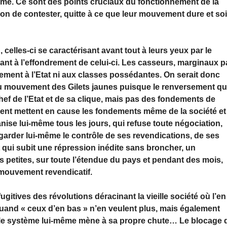
ème. Ce sont des points cruciaux du fonctionnement de la
ntion de contester, quitte à ce que leur mouvement dure et soi
 celles-ci se caractérisant avant tout à leurs yeux par le
nant à l’effondrement de celui-ci. Les casseurs, marginaux p
ment à l’Etat ni aux classes possédantes. On serait donc
du mouvement des Gilets jaunes puisque le renversement q
hef de l’Etat et de sa clique, mais pas des fondements de
ement mettent en cause les fondements même de la société et
ise lui-même tous les jours, qui refuse toute négociation,
 garder lui-même le contrôle de ses revendications, de ses
 qui subit une répression inédite sans broncher, un
 petites, sur toute l’étendue du pays et pendant des mois,
 mouvement revendicatif.
fugitives des révolutions déracinant la vieille société où l’en
uand « ceux d’en bas » n’en veulent plus, mais également
 le système lui-même mène à sa propre chute… Le blocage 