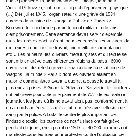
que le pionnier du stakhanovisme en Pologne, le mineur
Vincent Pstrowski, soit mort à l’hôpital d’épuisement physique.
(…) Dès juillet 1945, l’organisateur d’une grève de 1534
ouvriers dans usine de tissage, à Pabianice, Tadeusz
Borowiec fut condamné par un tribunal militaire à dix ans
d’emprisonnement. Cette sentence devait servir d’exemple
mais les grèves continuèrent, pour les congés, les salaires, de
meilleures conditions de travail, une meilleure alimentation,
etc… Les mineurs, les ouvriers métallurgistes et du textile se
sont mis en grève dans différentes régions du pays ; 6000
ouvriers ont décrété la grève à Poznan dans une fabrique de
Wagons ; la minde « Paris » dont les ouvriers étaient en
majorité communistes avant la guerre, a cessé le travail à
plusieurs reprises. A Gdansk, Gdynia et Szczecin, les dockers
ont fait grève pour obtenir le paiement de 75% de leur salaire
journalier, les jours où ils ne travaillaient pas, conformément à
un accords antérieur ; la grève fut réprimée avec effusion de
sang par la police. A Lodz, le centre le plus important de
l’industrie textile, les ouvriers de neuf usines ont fait grève
pendant dix jours, en septembre 1947, et 40.000 hommes ont
manifesté dans les rues pour protester contre l’obligation de