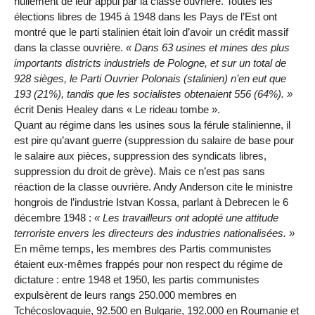
nullement de leur appui par la classe ouvrière. Toutes les
élections libres de 1945 à 1948 dans les Pays de l’Est ont
montré que le parti stalinien était loin d’avoir un crédit massif
dans la classe ouvrière.
« Dans 63 usines et mines des plus
importants districts industriels de Pologne, et sur un total de
928 sièges, le Parti Ouvrier Polonais (stalinien) n’en eut que
193 (21%), tandis que les socialistes obtenaient 556 (64%). »
écrit Denis Healey dans « Le rideau tombe ».
Quant au régime dans les usines sous la férule stalinienne, il
est pire qu’avant guerre (suppression du salaire de base pour
le salaire aux pièces, suppression des syndicats libres,
suppression du droit de grève). Mais ce n’est pas sans
réaction de la classe ouvrière. Andy Anderson cite le ministre
hongrois de l’industrie Istvan Kossa, parlant à Debrecen le 6
décembre 1948 :
« Les travailleurs ont adopté une attitude
terroriste envers les directeurs des industries nationalisées. »
En même temps, les membres des Partis communistes
étaient eux-mêmes frappés pour non respect du régime de
dictature : entre 1948 et 1950, les partis communistes
expulsèrent de leurs rangs 250.000 membres en
Tchécoslovaquie, 92.500 en Bulgarie, 192.000 en Roumanie et