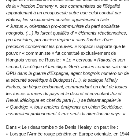
de la « fraction Demeny », des communistes de l’illégalité
apparatenant à un groupuscule autre que celui conduit par
Rakosi, les sociaux-démocrates appartenant à l’aile
« Justus », orientation pro-communiste du parti socialiste
hongrois. (…) Ils furent qualifiés d’ « éléments réactionnaires,
pro-fascistes, pro-ancien régime » sans l’ombre d’une
précision concernant les preuves. »
Kopacsi rapporte que le
pouvoir « communiste » fut constitué exclusivement de
Hongrois venus de Russie :
« Le « cerveau » Rakosi et son
second, l’acétique et famélique Gerö, ancien commissaire du
GPU dans la guerre d’Espagne, agent hongrois numéro un de
la sécurité soviétique à Budapest (…), le sadique Mihaly
Farkas, un bègue bedonnant, commandant en chef de toutes
les forces armées du pays et le discret et envoûtant Jozef
Revai, idéologue en chef du parti (…) se faisant appeler le
« Quadrige », tous anciens émigrants en Union Soviétique,
assumaient pratiquement à eux seuls la direction du pays. »
Dans « Le rideau tombe » de Denis Healey, on peut lire :
« Lorsque l’Armée rouge pénétra en Europe orientale, en 1944