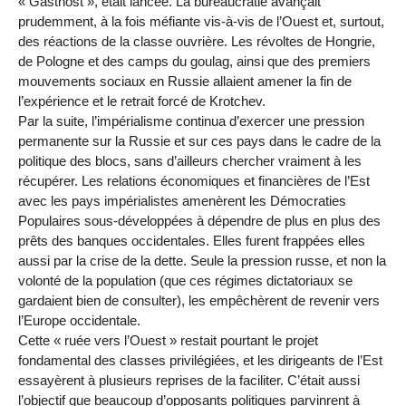
« Gastnost », était lancée. La bureaucratie avançait
prudemment, à la fois méfiante vis-à-vis de l’Ouest et, surtout,
des réactions de la classe ouvrière. Les révoltes de Hongrie,
de Pologne et des camps du goulag, ainsi que des premiers
mouvements sociaux en Russie allaient amener la fin de
l’expérience et le retrait forcé de Krotchev.
Par la suite, l’impérialisme continua d’exercer une pression
permanente sur la Russie et sur ces pays dans le cadre de la
politique des blocs, sans d’ailleurs chercher vraiment à les
récupérer. Les relations économiques et financières de l’Est
avec les pays impérialistes amenèrent les Démocraties
Populaires sous-développées à dépendre de plus en plus des
prêts des banques occidentales. Elles furent frappées elles
aussi par la crise de la dette. Seule la pression russe, et non la
volonté de la population (que ces régimes dictatoriaux se
gardaient bien de consulter), les empêchèrent de revenir vers
l’Europe occidentale.
Cette « ruée vers l’Ouest » restait pourtant le projet
fondamental des classes privilégiées, et les dirigeants de l’Est
essayèrent à plusieurs reprises de la faciliter. C’était aussi
l’objectif que beaucoup d’opposants politiques parvinrent à