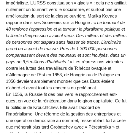
impérialiste. L’URSS constitua son « glacis » : cela ne signifiait
nullement un tournant vers le socialisme, et surtout pas une
amélioration du sort de la classe ouvrière. Marika Kovacs
rapporte dans ses Souvenirs sur la Hongrie :
« Le tournant de
48 renforce l’oppression et la terreur : le pluralisme politique et
la liberté d’expression avaient vécu. Des milliers et des milliers
de personnes ont disparu sans laisser de traces. L’arbitraire
prend un aspect de masse. Près de 1 300 000 personnes
comparaissent devant des tribunaux et sont inculpés, dans un
pays de 9,5 millions d’habitants ! »
Les répressions violentes
contre les luttes des travailleurs de Tchécoslovaquie et
d’Allemagne de l’Est en 1953, de Hongrie ou de Pologne en
1956 devaient amplement montrer que ces Etats étaient
d’abord et avant tout les ennemis du prolétariat.
En 1956, la Russie fit des pas vers le rapprochement est-
ouest en vue de la réintégration dans le giron capitaliste. Ce fut
la politique de Krouchtchev. Elle avait l’accord de
l’impérialisme. Une réforme de la gestion des entreprises et
une opération démocratie au sommet, ressemblant fort à celle
que mènerait plus tard Grobatchev avec « Pérestroïka » et