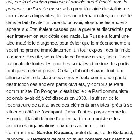
oui, car la révolution politique et sociale aurait éclaté sans la
présence de l’armée russe. »
La première aide du stalinisme
aux classes dirigeantes, locales ou internationales, a consisté
dans le fait d’éviter un vide du pouvoir, alors que les anciens
appareils d’Etat étaient cassés par la guerre et discrédités par
leur intervention aux côtés des nazis. La Russie a fourni une
aide matérielle d’urgence, pour éviter que le mécontentement
social ne prenne immédiatement un tour explosif dès la fin de
la guerre. Ensuite, sous l’égide de l’armée russe, une alliance
nationale de toutes les couches sociales et de tous les partis
politiques a été imposée. C’était, d’abord et avant tout, une
alliance contre la classe ouvrière. Et cela commence par la
destruction des anciens partis ouvriers, y compris le Parti
communiste. En Pologne, c’était facile : le Parti communiste
polonais avait déjà été dissous en 1938. Il suffisait de le
reconstruire de a à z, avec des éléments arrivistes, prêts à se
situer du côté de l’occupant. Dans d’autres pays comme la
Hongrie, il fallait détruire l’ancien parti communiste et les
anciennes organisations ouvrières au nom … du
communisme.
Sandor Kopacsi
, préfet de police de Budapest,
rapporte :
« Défilèrent devant nous les dossiers des membres