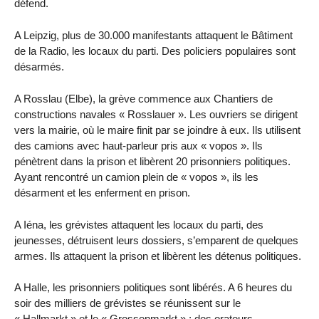
défend.
A Leipzig, plus de 30.000 manifestants attaquent le Bâtiment
de la Radio, les locaux du parti. Des policiers populaires sont
désarmés.
A Rosslau (Elbe), la grève commence aux Chantiers de
constructions navales « Rosslauer ». Les ouvriers se dirigent
vers la mairie, où le maire finit par se joindre à eux. Ils utilisent
des camions avec haut-parleur pris aux « vopos ». Ils
pénètrent dans la prison et libèrent 20 prisonniers politiques.
Ayant rencontré un camion plein de « vopos », ils les
désarment et les enferment en prison.
A Iéna, les grévistes attaquent les locaux du parti, des
jeunesses, détruisent leurs dossiers, s’emparent de quelques
armes. Ils attaquent la prison et libèrent les détenus politiques.
A Halle, les prisonniers politiques sont libérés. A 6 heures du
soir des milliers de grévistes se réunissent sur le
« Hallmarkt » et le « Grossenmarkt » ; des orateurs