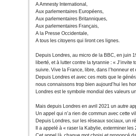
A Amnesty International,
Aux parlementaires Européens,
Aux parlementaires Britanniques,
Aux parlementaires Français,
A la Presse Occidentale,
A tous les citoyens qui liront ces lignes.
Depuis Londres, au micro de la BBC, en juin 1
liberté, et à lutter contre la tyrannie : « J’invi
suivre. Vive la France, libre, dans l’honneur e
Depuis Londres et avec ces mots que le général
nous connaissons trop bien aujourd’hui les hor
Londres est le symbole mondial des valeurs uni
Mais depuis Londres en avril 2021 un autre app
Un appel qui n’a rien de commun avec cette vill
Depuis Londres, sur les réseaux sociaux, un ré
Il a appelé à « raser la Kabylie, exterminer le
Cet appel là, chaque mot choisi et prononcé da