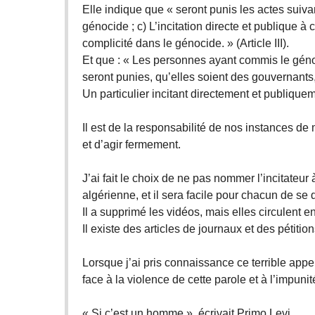
Elle indique que « seront punis les actes suiva
génocide ; c) L’incitation directe et publique à
complicité dans le génocide. » (Article III).
Et que : « Les personnes ayant commis le génoc
seront punies, qu’elles soient des gouvernants, 
Un particulier incitant directement et publiqu
Il est de la responsabilité de nos instances de 
et d’agir fermement.
J’ai fait le choix de ne pas nommer l’incitateur 
algérienne, et il sera facile pour chacun de se
Il a supprimé les vidéos, mais elles circulent e
Il existe des articles de journaux et des pétition
Lorsque j’ai pris connaissance ce terrible appel,
face à la violence de cette parole et à l’impunit
« Si c’est un homme », écrivait Primo Levi...