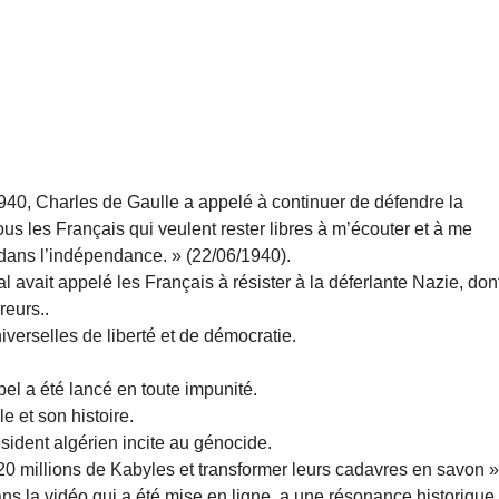
940, Charles de Gaulle a appelé à continuer de défendre la
te tous les Français qui veulent rester libres à m’écouter et à me
t dans l’indépendance. » (22/06/1940).
 avait appelé les Français à résister à la déferlante Nazie, don
reurs..
verselles de liberté et de démocratie.
el a été lancé en toute impunité.
e et son histoire.
sident algérien incite au génocide.
s 20 millions de Kabyles et transformer leurs cadavres en savon »
ns la vidéo qui a été mise en ligne, a une résonance historique