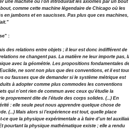
ner une machine où l’on introduirait les axiomes par un bout
re bout, comme cette machine légendaire de Chicago où les
més en jambons et en saucisses. Pas plus que ces machines, 
it."
se" :
 des relations entre objets ; il leur est donc indifférent de
relations ne changent pas. La matière ne leur importe pas, l
anique avec la géométrie. Les propositions fondamentales d
uclide, ne sont non plus que des conventions, et il est tou
ies ou fausses que de demander si le système métrique est
 conduits à adopter comme plus commodes les conventions
ets qui n’ont rien de commun avec ceux qu’étudie la
rie proprement dite de l’étude des corps solides. (...) En
vérité : elle seule peut nous apprendre quelque chose de
. (...) Mais alors si l’expérience est tout, quelle place
-ce que la physique expérimentale a à faire d’un tel auxiliai
Et pourtant la physique mathématique existe ; elle a rendu