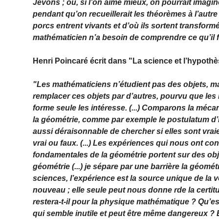
Jevons ; ou, si l’on aime mieux, on pourrait imagi
pendant qu’on recueillerait les théorèmes à l’aut
porcs entrent vivants et d’où ils sortent transfor
mathématicien n’a besoin de comprendre ce qu’il fa
Henri Poincaré écrit dans "La science et l’hypothè
"Les mathématiciens n’étudient pas des objets, mais
remplacer ces objets par d’autres, pourvu que les 
forme seule les intéresse. (...) Comparons la méc
la géométrie, comme par exemple le postulatum d’E
aussi déraisonnable de chercher si elles sont vra
vrai ou faux. (...) Les expériences qui nous ont
fondamentales de la géométrie portent sur des obj
géométrie (...) je sépare par une barrière la géomét
sciences, l’expérience est la source unique de la 
nouveau ; elle seule peut nous donne rde la certitude
restera-t-il pour la physique mathématique ? Qu’est
qui semble inutile et peut être même dangereux ? 