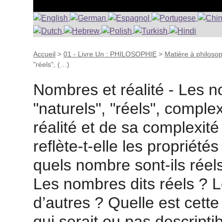
Accueil
>
01 - Livre Un : PHILOSOPHIE
>
Matière à philoso
"réels", (…)
Nombres et réalité - Les n
"naturels", "réels", comple
réalité et de sa complexit
reflète-t-elle les propriét
quels nombre sont-ils réel
Les nombres dits réels ?
d’autres ? Quelle est cette
qui serait ou pas descript