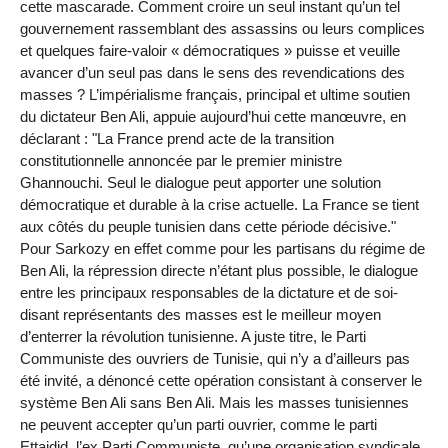
cette mascarade. Comment croire un seul instant qu’un tel
gouvernement rassemblant des assassins ou leurs complices
et quelques faire-valoir « démocratiques » puisse et veuille
avancer d’un seul pas dans le sens des revendications des
masses ? L’impérialisme français, principal et ultime soutien
du dictateur Ben Ali, appuie aujourd’hui cette manœuvre, en
déclarant : "La France prend acte de la transition
constitutionnelle annoncée par le premier ministre
Ghannouchi. Seul le dialogue peut apporter une solution
démocratique et durable à la crise actuelle. La France se tient
aux côtés du peuple tunisien dans cette période décisive."
Pour Sarkozy en effet comme pour les partisans du régime de
Ben Ali, la répression directe n’étant plus possible, le dialogue
entre les principaux responsables de la dictature et de soi-
disant représentants des masses est le meilleur moyen
d’enterrer la révolution tunisienne. A juste titre, le Parti
Communiste des ouvriers de Tunisie, qui n’y a d’ailleurs pas
été invité, a dénoncé cette opération consistant à conserver le
système Ben Ali sans Ben Ali. Mais les masses tunisiennes
ne peuvent accepter qu’un parti ouvrier, comme le parti
Ettajdid, l’ex Parti Communiste, qu’une organisation syndicale