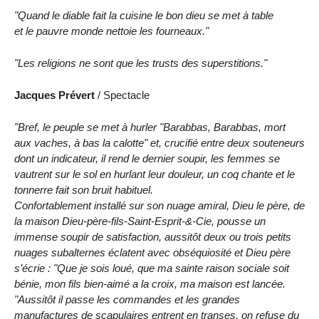
"Quand le diable fait la cuisine le bon dieu se met à table
et le pauvre monde nettoie les fourneaux."
"Les religions ne sont que les trusts des superstitions."
Jacques Prévert
/ Spectacle
"Bref, le peuple se met à hurler "Barabbas, Barabbas, mort
aux vaches, à bas la calotte" et, crucifié entre deux souteneurs
dont un indicateur, il rend le dernier soupir, les femmes se
vautrent sur le sol en hurlant leur douleur, un coq chante et le
tonnerre fait son bruit habituel.
Confortablement installé sur son nuage amiral, Dieu le père, de
la maison Dieu-père-fils-Saint-Esprit-&-Cie, pousse un
immense soupir de satisfaction, aussitôt deux ou trois petits
nuages subalternes éclatent avec obséquiosité et Dieu père
s’écrie : "Que je sois loué, que ma sainte raison sociale soit
bénie, mon fils bien-aimé a la croix, ma maison est lancée.
"Aussitôt il passe les commandes et les grandes
manufactures de scapulaires entrent en transes, on refuse du