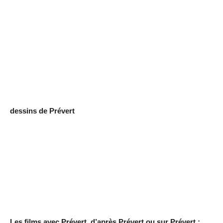
dessins de Prévert
Les films avec Prévert, d’après Prévert ou sur Prévert :