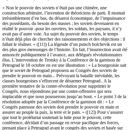
« Non le pouvoir des soviets n’était pas une chimère, une
construction arbitraire, l’invention de théoriciens de parti. Il montait
irrésistiblement d’en bas, du désarroi économique, de l’impuissance
des possédants, du besoin des masses ; les soviets devenaient en
réalité le pouvoir -pour les ouvriers, les soldats, les paysans, il n’y
avait pas d’autre voie. Au sujet du pouvoir des soviets, le temps
n’était déjà plus de chercher des raisonnements et des objections : il
fallait le réaliser. » ([11]) La légende d’un putsch bolchevik est un
des plus gros mensonges de l’histoire. En fait, l’insurrection avait été
annoncée publiquement à l’avance, aux délégués révolutionnaires
élus. L’intervention de Trotsky à la Conférence de la garnison de
Petrograd le 18 octobre en est une illustration : « La bourgeoisie sait
que le soviet de Petrograd proposera au Congrès des soviets de
prendre le pouvoir en main... Prévoyant la bataille inévitable, les
classes bourgeoises s’efforcent de désarmer Petrograd.. A la
première tentative de la contre-révolution pour supprimer le
Congrès, nous répondrons par une contre-offensive qui sera
implacable et que nous pousserons jusqu’au bout. » Le point 3 de la
résolution adoptée par la Conférence de la garnison dit : « Le
Congrès panrusse des soviets doit prendre le pouvoir en main et
assurer au peuple la paix, la terre et le pain. » ([12]) Pour s’assurer
que tout le prolétariat soutenait la lutte pour le pouvoir, cette
conférence, décidait d’un passage en revue pacifique des forces,
prenant place à Petrograd avant le congrès des soviets et basée sur