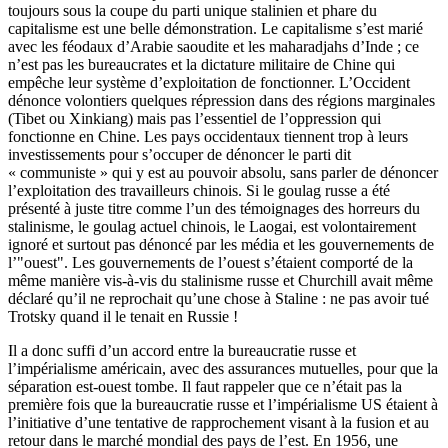
toujours sous la coupe du parti unique stalinien et phare du
capitalisme est une belle démonstration. Le capitalisme s’est marié
avec les féodaux d’Arabie saoudite et les maharadjahs d’Inde ; ce
n’est pas les bureaucrates et la dictature militaire de Chine qui
empêche leur système d’exploitation de fonctionner. L’Occident
dénonce volontiers quelques répression dans des régions marginales
(Tibet ou Xinkiang) mais pas l’essentiel de l’oppression qui
fonctionne en Chine. Les pays occidentaux tiennent trop à leurs
investissements pour s’occuper de dénoncer le parti dit
« communiste » qui y est au pouvoir absolu, sans parler de dénoncer
l’exploitation des travailleurs chinois. Si le goulag russe a été
présenté à juste titre comme l’un des témoignages des horreurs du
stalinisme, le goulag actuel chinois, le Laogai, est volontairement
ignoré et surtout pas dénoncé par les média et les gouvernements de
l’"ouest". Les gouvernements de l’ouest s’étaient comporté de la
même manière vis-à-vis du stalinisme russe et Churchill avait même
déclaré qu’il ne reprochait qu’une chose à Staline : ne pas avoir tué
Trotsky quand il le tenait en Russie !
Il a donc suffi d’un accord entre la bureaucratie russe et
l’impérialisme américain, avec des assurances mutuelles, pour que la
séparation est-ouest tombe. Il faut rappeler que ce n’était pas la
première fois que la bureaucratie russe et l’impérialisme US étaient à
l’initiative d’une tentative de rapprochement visant à la fusion et au
retour dans le marché mondial des pays de l’est. En 1956, une