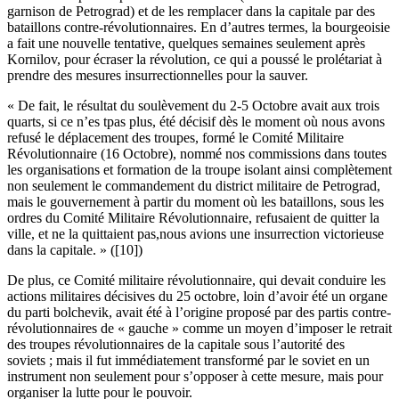
garnison de Petrograd) et de les remplacer dans la capitale par des
bataillons contre-révolutionnaires. En d’autres termes, la bourgeoisie
a fait une nouvelle tentative, quelques semaines seulement après
Kornilov, pour écraser la révolution, ce qui a poussé le prolétariat à
prendre des mesures insurrectionnelles pour la sauver.
« De fait, le résultat du soulèvement du 2-5 Octobre avait aux trois
quarts, si ce n’es tpas plus, été décisif dès le moment où nous avons
refusé le déplacement des troupes, formé le Comité Militaire
Révolutionnaire (16 Octobre), nommé nos commissions dans toutes
les organisations et formation de la troupe isolant ainsi complètement
non seulement le commandement du district militaire de Petrograd,
mais le gouvernement à partir du moment où les bataillons, sous les
ordres du Comité Militaire Révolutionnaire, refusaient de quitter la
ville, et ne la quittaient pas,nous avions une insurrection victorieuse
dans la capitale. » ([10])
De plus, ce Comité militaire révolutionnaire, qui devait conduire les
actions militaires décisives du 25 octobre, loin d’avoir été un organe
du parti bolchevik, avait été à l’origine proposé par des partis contre-
révolutionnaires de « gauche » comme un moyen d’imposer le retrait
des troupes révolutionnaires de la capitale sous l’autorité des
soviets ; mais il fut immédiatement transformé par le soviet en un
instrument non seulement pour s’opposer à cette mesure, mais pour
organiser la lutte pour le pouvoir.