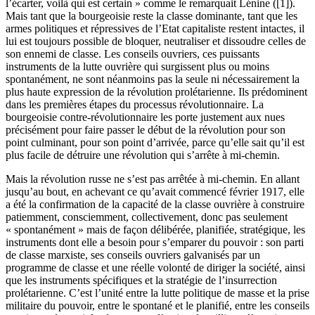
l’écarter, voilà qui est certain » comme le remarquait Lénine ([1]).
Mais tant que la bourgeoisie reste la classe dominante, tant que les
armes politiques et répressives de l’Etat capitaliste restent intactes, il
lui est toujours possible de bloquer, neutraliser et dissoudre celles de
son ennemi de classe. Les conseils ouvriers, ces puissants
instruments de la lutte ouvrière qui surgissent plus ou moins
spontanément, ne sont néanmoins pas la seule ni nécessairement la
plus haute expression de la révolution prolétarienne. Ils prédominent
dans les premières étapes du processus révolutionnaire. La
bourgeoisie contre-révolutionnaire les porte justement aux nues
précisément pour faire passer le début de la révolution pour son
point culminant, pour son point d’arrivée, parce qu’elle sait qu’il est
plus facile de détruire une révolution qui s’arrête à mi-chemin.
Mais la révolution russe ne s’est pas arrêtée à mi-chemin. En allant
jusqu’au bout, en achevant ce qu’avait commencé février 1917, elle
a été la confirmation de la capacité de la classe ouvrière à construire
patiemment, consciemment, collectivement, donc pas seulement
« spontanément » mais de façon délibérée, planifiée, stratégique, les
instruments dont elle a besoin pour s’emparer du pouvoir : son parti
de classe marxiste, ses conseils ouvriers galvanisés par un
programme de classe et une réelle volonté de diriger la société, ainsi
que les instruments spécifiques et la stratégie de l’insurrection
prolétarienne. C’est l’unité entre la lutte politique de masse et la prise
militaire du pouvoir, entre le spontané et le planifié, entre les conseils