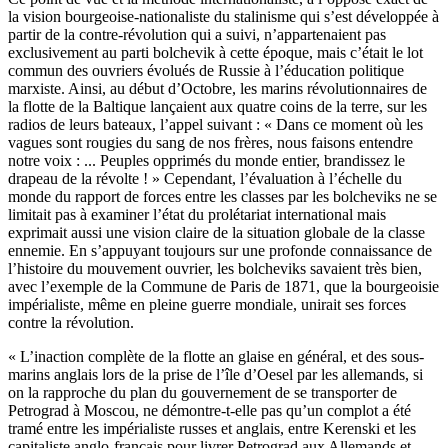
la vision bourgeoise-nationaliste du stalinisme qui s’est développée à
partir de la contre-révolution qui a suivi, n’appartenaient pas
exclusivement au parti bolchevik à cette époque, mais c’était le lot
commun des ouvriers évolués de Russie à l’éducation politique
marxiste. Ainsi, au début d’Octobre, les marins révolutionnaires de
la flotte de la Baltique lançaient aux quatre coins de la terre, sur les
radios de leurs bateaux, l’appel suivant : « Dans ce moment où les
vagues sont rougies du sang de nos frères, nous faisons entendre
notre voix : ... Peuples opprimés du monde entier, brandissez le
drapeau de la révolte ! » Cependant, l’évaluation à l’échelle du
monde du rapport de forces entre les classes par les bolcheviks ne se
limitait pas à examiner l’état du prolétariat international mais
exprimait aussi une vision claire de la situation globale de la classe
ennemie. En s’appuyant toujours sur une profonde connaissance de
l’histoire du mouvement ouvrier, les bolcheviks savaient très bien,
avec l’exemple de la Commune de Paris de 1871, que la bourgeoisie
impérialiste, même en pleine guerre mondiale, unirait ses forces
contre la révolution.
« L’inaction complète de la flotte an glaise en général, et des sous-
marins anglais lors de la prise de l’île d’Oesel par les allemands, si
on la rapproche du plan du gouvernement de se transporter de
Petrograd à Moscou, ne démontre-t-elle pas qu’un complot a été
tramé entre les impérialiste russes et anglais, entre Kerenski et les
capitaliste anglo-français pour livrer Petrograd aux Allemands et