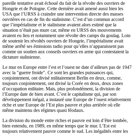
pareille tentative avait échoué du fait de la révolte des ouvriers de
Hongrie et de Pologne. Cette dernière avait amené aussi bien les
USA que l’URSS à craindre une intervention directe des masses
ouvrières en cas de fin du stalinisme. C’est d’un commun accord
que l’impérialisme et le stalinisme avaient alors estimé que la
situation n’était pas mure car, même en URSS des mouvements
avaient eu lieu et notamment une révolte des camps du goulag. Loin
de soutenir les révoltés ouvriers de Hongrie, l’impérialisme avait
même arrêté ses émissions radio pour qu’elles n’apparaissent pas
comme un soutien aux conseils ouvriers en arme qui contestaient la
dictature stalinienne.
Le mur en Europe entre l’est et l’ouest ne date d’ailleurs pas de 1947
avec la "guerre froide". Ce sont les grandes puissances qui,
conjointement, ont divisé militairement Berlin en deux, comme,
toujours conjointement, ont divisé la Corée en deux, deux zones
d’occupation militaire. Mais, plus profondément, la division de
l’Europe date de bien avant. C’est le capitalisme qui, par son
développement inégal, a instauré une Europe de l’ouest relativement
riche et une Europe de l’Est plus pauvre et plus arriérée où elle
même maintenu des régimes quasi féodaux.
La division du monde entre riches et pauvre est loin d’être tombée,
bien entendu, en 1989, en même temps que le mur. L’Est est
toujours relativement pauvre comme le sud. Les inégalités entre les