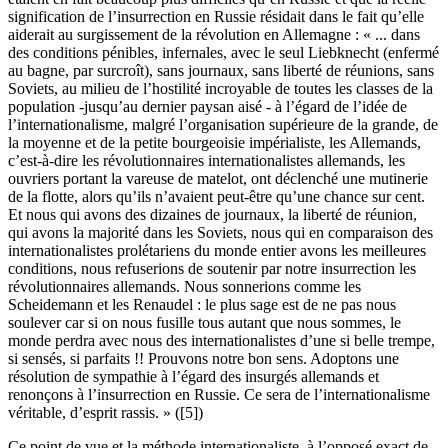
signification de l’insurrection en Russie résidait dans le fait qu’elle
aiderait au surgissement de la révolution en Allemagne : « ... dans
des conditions pénibles, infernales, avec le seul Liebknecht (enfermé
au bagne, par surcroît), sans journaux, sans liberté de réunions, sans
Soviets, au milieu de l’hostilité incroyable de toutes les classes de la
population -jusqu’au dernier paysan aisé - à l’égard de l’idée de
l’internationalisme, malgré l’organisation supérieure de la grande, de
la moyenne et de la petite bourgeoisie impérialiste, les Allemands,
c’est-à-dire les révolutionnaires internationalistes allemands, les
ouvriers portant la vareuse de matelot, ont déclenché une mutinerie
de la flotte, alors qu’ils n’avaient peut-être qu’une chance sur cent.
Et nous qui avons des dizaines de journaux, la liberté de réunion,
qui avons la majorité dans les Soviets, nous qui en comparaison des
internationalistes prolétariens du monde entier avons les meilleures
conditions, nous refuserions de soutenir par notre insurrection les
révolutionnaires allemands. Nous sonnerions comme les
Scheidemann et les Renaudel : le plus sage est de ne pas nous
soulever car si on nous fusille tous autant que nous sommes, le
monde perdra avec nous des internationalistes d’une si belle trempe,
si sensés, si parfaits !! Prouvons notre bon sens. Adoptons une
résolution de sympathie à l’égard des insurgés allemands et
renonçons à l’insurrection en Russie. Ce sera de l’internationalisme
véritable, d’esprit rassis. » ([5])
Ce point de vue et la méthode internationaliste, à l’opposé exact de