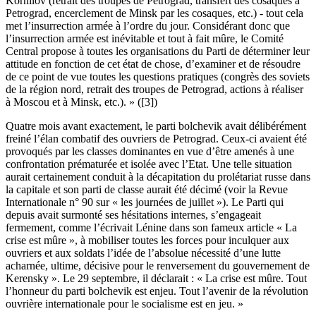
Kornilov (retrait des troupes de Petrograd, transfert des cosaques à
Petrograd, encerclement de Minsk par les cosaques, etc.) - tout cela
met l’insurrection armée à l’ordre du jour. Considérant donc que
l’insurrection armée est inévitable et tout à fait mûre, le Comité
Central propose à toutes les organisations du Parti de déterminer leur
attitude en fonction de cet état de chose, d’examiner et de résoudre
de ce point de vue toutes les questions pratiques (congrès des soviets
de la région nord, retrait des troupes de Petrograd, actions à réaliser
à Moscou et à Minsk, etc.). » ([3])
Quatre mois avant exactement, le parti bolchevik avait délibérément
freiné l’élan combatif des ouvriers de Petrograd. Ceux-ci avaient été
provoqués par les classes dominantes en vue d’être amenés à une
confrontation prématurée et isolée avec l’Etat. Une telle situation
aurait certainement conduit à la décapitation du prolétariat russe dans
la capitale et son parti de classe aurait été décimé (voir la Revue
Internationale n° 90 sur « les journées de juillet »). Le Parti qui
depuis avait surmonté ses hésitations internes, s’engageait
fermement, comme l’écrivait Lénine dans son fameux article « La
crise est mûre », à mobiliser toutes les forces pour inculquer aux
ouvriers et aux soldats l’idée de l’absolue nécessité d’une lutte
acharnée, ultime, décisive pour le renversement du gouvernement de
Kerensky ». Le 29 septembre, il déclarait : « La crise est mûre. Tout
l’honneur du parti bolchevik est enjeu. Tout l’avenir de la révolution
ouvrière internationale pour le socialisme est en jeu. »