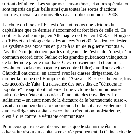
surtout définitive ! Les subprimes, eux-mêmes, et autres spéculations
sont repartis de plus belle ainsi que toutes les sortes d’actions
pourries, menant à de nouvelles catastrophes comme en 2008.
La chute du bloc de l’Est est d’autant moins une victoire du
capitalisme que ce dernier s’accommodait fort bien de celle-ci. Ce
sont les travailleurs qui, en Allemagne de l’Est en 1953, en Hongrie
en 1956 et en Pologne dans les années 70 et 80 l’avaient contestée.
Le système des blocs mis en place à la fin de la guerre mondiale,
l’avait été conjointement par les dirigeants de l’est et de l’ouest, d’un
commun accord entre Staline et les grandes puissances vainqueurs
de la dernière guerre mondiale. C’est consciemment et contre la
révolution sociale menaçante (pas contre Hitler) que Roosevelt et
Churchill ont choisi, en accord avec les classes dirigeantes, de
donner la moitié de l’Europe et de l’Asie à la Russie stalinienne, lors
des accords de Yalta. La naissance des pays dits de "démocratie
populaire" ne signifiait nullement une victoire du communisme
puisqu’elles n’étaient pas nées d’une lutte des travailleurs. Le
stalinisme – un autre nom de la dictature de la bureaucratie russe -,
visait au maintien du statu quo mondial et luttait aussi violemment
que les dirigeants capitalistes contre la révolution prolétarienne,
c’est-à-dire contre le véritable communisme.
Pour ceux qui resteraient convaincus que le stalinisme était un
adversaire résolu du capitalisme et réciproquement, la Chine actuelle