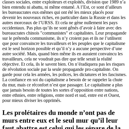
classes sociales, entre exploiteurs et exploités, division que 1989 n’a
bien entendu ni abattu, ni même entamé. A l’Est, ce sont d’ailleurs
les bureaucrates eux-mêmes qui ont été les mieux placés pour
devenir les nouveaux riches, en particulier dans la Russie et dans les
autres morceaux de l’URSS. Et cela ne gène nullement les pays
occidentaux. Pas plus qu’ils ne sont gênés d’avoir à faire avec des
bureaucrates chinois "communistes" et capitalistes. Leur propagande
sur le prétendu communisme, ils n’y croient pas et ils ne l’utilisent
que pour convaincre les travailleurs et les peuples que le capitalisme
est le seul horizon possible et qu’il n’y a aucune perspective d’une
autre société. Mais, quand bien même ils en auraient convaincu les
travailleurs, cela ne voudrait pas dire que telle serait la réalité
objective. Et cela, ils le savent bien. On n’éradiquera pas les risques
de révolution sociale par la seule propagande pro-capitaliste. On
garde pour cela les armées, les polices, les dictatures et les fascismes.
La confiance en soi du capitalisme a besoin de se rappeler la chute
du mur, mais ce réconfort n’est que passager. Le capitalisme a plus
que jamais besoin de toutes les sortes d’opposition entre nations,
entre ethnies, entre religions, entre nord et sud, entre est et Ouest,
pour mieux diviser les opprimés.
Les prolétaires du monde n’ont pas de
murs entre eux et le seul mur qu’il leur
faut abattre est celui qui les sépare de la