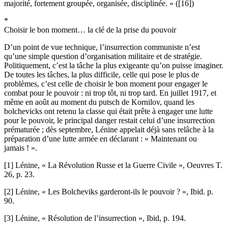
majorité, fortement groupée, organisée, disciplinée. » ([16])
*
Choisir le bon moment… la clé de la prise du pouvoir
D’un point de vue technique, l’insurrection communiste n’est
qu’une simple question d’organisation militaire et de stratégie.
Politiquement, c’est la tâche la plus exigeante qu’on puisse imaginer.
De toutes les tâches, la plus difficile, celle qui pose le plus de
problèmes, c’est celle de choisir le bon moment pour engager le
combat pour le pouvoir : ni trop tôt, ni trop tard. En juillet 1917, et
même en août au moment du putsch de Kornilov, quand les
bolchevicks ont retenu la classe qui était prête à engager une lutte
pour le pouvoir, le principal danger restait celui d’une insurrection
prématurée ; dès septembre, Lénine appelait déjà sans relâche à la
préparation d’une lutte armée en déclarant : « Maintenant ou
jamais ! ».
[1] Lénine, « La Révolution Russe et la Guerre Civile », Oeuvres T.
26, p. 23.
[2] Lénine, « Les Bolcheviks garderont-ils le pouvoir ? », Ibid. p.
90.
[3] Lénine, « Résolution de l’insurrection », Ibid, p. 194.