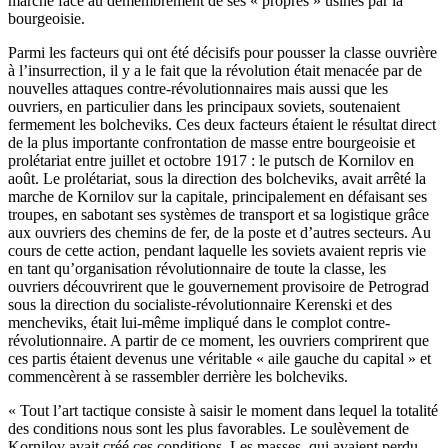
marche face au démembrement de ses « propres » usines par la
bourgeoisie.
Parmi les facteurs qui ont été décisifs pour pousser la classe ouvrière
à l’insurrection, il y a le fait que la révolution était menacée par de
nouvelles attaques contre-révolutionnaires mais aussi que les
ouvriers, en particulier dans les principaux soviets, soutenaient
fermement les bolcheviks. Ces deux facteurs étaient le résultat direct
de la plus importante confrontation de masse entre bourgeoisie et
prolétariat entre juillet et octobre 1917 : le putsch de Kornilov en
août. Le prolétariat, sous la direction des bolcheviks, avait arrêté la
marche de Kornilov sur la capitale, principalement en défaisant ses
troupes, en sabotant ses systèmes de transport et sa logistique grâce
aux ouvriers des chemins de fer, de la poste et d’autres secteurs. Au
cours de cette action, pendant laquelle les soviets avaient repris vie
en tant qu’organisation révolutionnaire de toute la classe, les
ouvriers découvrirent que le gouvernement provisoire de Petrograd
sous la direction du socialiste-révolutionnaire Kerenski et des
mencheviks, était lui-même impliqué dans le complot contre-
révolutionnaire. A partir de ce moment, les ouvriers comprirent que
ces partis étaient devenus une véritable « aile gauche du capital » et
commencèrent à se rassembler derrière les bolcheviks.
« Tout l’art tactique consiste à saisir le moment dans lequel la totalité
des conditions nous sont les plus favorables. Le soulèvement de
Kornilov avait créé ces conditions. Les masses, qui avaient perdu