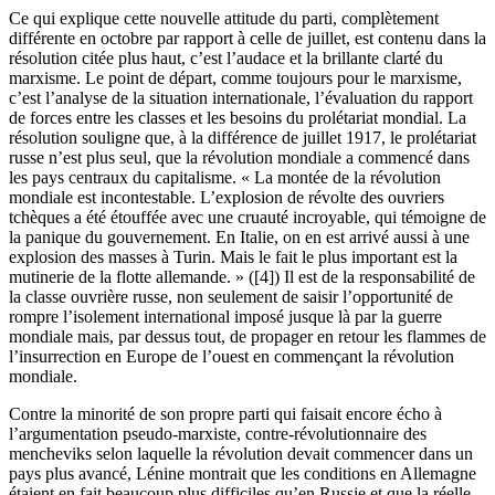
Ce qui explique cette nouvelle attitude du parti, complètement
différente en octobre par rapport à celle de juillet, est contenu dans la
résolution citée plus haut, c’est l’audace et la brillante clarté du
marxisme. Le point de départ, comme toujours pour le marxisme,
c’est l’analyse de la situation internationale, l’évaluation du rapport
de forces entre les classes et les besoins du prolétariat mondial. La
résolution souligne que, à la différence de juillet 1917, le prolétariat
russe n’est plus seul, que la révolution mondiale a commencé dans
les pays centraux du capitalisme. « La montée de la révolution
mondiale est incontestable. L’explosion de révolte des ouvriers
tchèques a été étouffée avec une cruauté incroyable, qui témoigne de
la panique du gouvernement. En Italie, on en est arrivé aussi à une
explosion des masses à Turin. Mais le fait le plus important est la
mutinerie de la flotte allemande. » ([4]) Il est de la responsabilité de
la classe ouvrière russe, non seulement de saisir l’opportunité de
rompre l’isolement international imposé jusque là par la guerre
mondiale mais, par dessus tout, de propager en retour les flammes de
l’insurrection en Europe de l’ouest en commençant la révolution
mondiale.
Contre la minorité de son propre parti qui faisait encore écho à
l’argumentation pseudo-marxiste, contre-révolutionnaire des
mencheviks selon laquelle la révolution devait commencer dans un
pays plus avancé, Lénine montrait que les conditions en Allemagne
étaient en fait beaucoup plus difficiles qu’en Russie et que la réelle