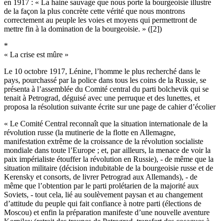
en 1917 : « La haine sauvage que nous porte la bourgeoisie illustre
de la façon la plus concrète cette vérité que nous montrons
correctement au peuple les voies et moyens qui permettront de
mettre fin à la domination de la bourgeoisie. » ([2])
*
« La crise est mûre »
Le 10 octobre 1917, Lénine, l’homme le plus recherché dans le
pays, pourchassé par la police dans tous les coins de la Russie, se
présenta à l’assemblée du Comité central du parti bolchevik qui se
tenait à Petrograd, déguisé avec une perruque et des lunettes, et
proposa la résolution suivante écrite sur une page de cahier d’écolier
« Le Comité Central reconnaît que la situation internationale de la
révolution russe (la mutinerie de la flotte en Allemagne,
manifestation extrême de la croissance de la révolution socialiste
mondiale dans toute l’Europe ; et, par ailleurs, la menace de voir la
paix impérialiste étouffer la révolution en Russie), - de même que la
situation militaire (décision indubitable de la bourgeoisie russe et de
Kerensky et consorts, de livrer Petrograd aux Allemands), - de
même que l’obtention par le parti prolétarien de la majorité aux
Soviets, - tout cela, lié au soulèvement paysan et au changement
d’attitude du peuple qui fait confiance à notre parti (élections de
Moscou) et enfin la préparation manifeste d’une nouvelle aventure