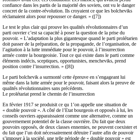
confiance dans les partis de la majorité des soviets, ont vu le danger
concret de la contre-révolution. Ils croyaient ce que les bolcheviks
réclamaient alors pour repousser ce danger. » ([7])
Le test le plus clair qui prouve les qualités révolutionnaires d’un
parti ouvrier c’est sa capacité à poser la question de la prise du
pouvoir. « L’adaptation la plus gigantesque quand le parti prolétarien
doit passer de la préparation, de la propagande, de l’organisation, de
l’agitation à la lutte immédiate pour le pouvoir, à l’insurrection
armée contre la bourgeoisie. Tout ce qui existe dans le parti comme
éléments indécis, sceptiques, opportunistes, mencheviks, prend
position contre l’insurrection. » ([8])
Le parti bolchevik a surmonté cette épreuve en s’engageant lui
même dans la lutte armée pour le pouvoir, faisant alors la preuve de
qualités révolutionnaires sans précédents.
Le prolétariat prend le chemin de l’insurrection
En février 1917 se produisit ce qu 1’on appelle une situation de
« double pouvoir ». A côté de l’Etat bourgeois et opposés à lui, les
conseils ouvriers apparaissaient comme une alternative, comme un
gouvernement potentiel de la classe ouvrière. Du fait que deux
pouvoirs opposés, de deux classes ennemies, ne peuvent coexister et
du fait que l’un doit nécessairement détruire l’autre afin de pouvoir
s’imposer à la société, une telle période de « double pouvoir » est