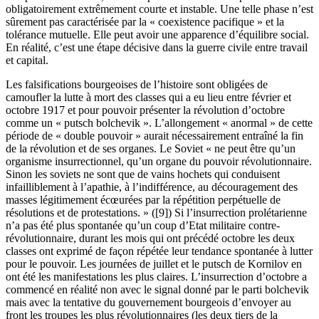
obligatoirement extrêmement courte et instable. Une telle phase n’est
sûrement pas caractérisée par la « coexistence pacifique » et la
tolérance mutuelle. Elle peut avoir une apparence d’équilibre social.
En réalité, c’est une étape décisive dans la guerre civile entre travail
et capital.
Les falsifications bourgeoises de l’histoire sont obligées de
camoufler la lutte à mort des classes qui a eu lieu entre février et
octobre 1917 et pour pouvoir présenter la révolution d’octobre
comme un « putsch bolchevik ». L’allongement « anormal » de cette
période de « double pouvoir » aurait nécessairement entraîné la fin
de la révolution et de ses organes. Le Soviet « ne peut être qu’un
organisme insurrectionnel, qu’un organe du pouvoir révolutionnaire.
Sinon les soviets ne sont que de vains hochets qui conduisent
infailliblement à l’apathie, à l’indifférence, au découragement des
masses légitimement écœurées par la répétition perpétuelle de
résolutions et de protestations. » ([9]) Si l’insurrection prolétarienne
n’a pas été plus spontanée qu’un coup d’Etat militaire contre-
révolutionnaire, durant les mois qui ont précédé octobre les deux
classes ont exprimé de façon répétée leur tendance spontanée à lutter
pour le pouvoir. Les journées de juillet et le putsch de Kornilov en
ont été les manifestations les plus claires. L’insurrection d’octobre a
commencé en réalité non avec le signal donné par le parti bolchevik
mais avec la tentative du gouvernement bourgeois d’envoyer au
front les troupes les plus révolutionnaires (les deux tiers de la