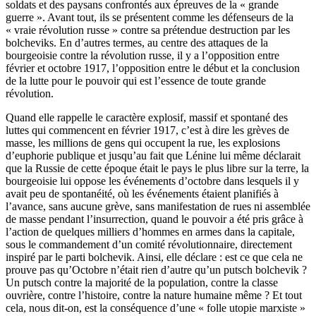
soldats et des paysans confrontés aux épreuves de la « grande
guerre ». Avant tout, ils se présentent comme les défenseurs de la
« vraie révolution russe » contre sa prétendue destruction par les
bolcheviks. En d’autres termes, au centre des attaques de la
bourgeoisie contre la révolution russe, il y a l’opposition entre
février et octobre 1917, l’opposition entre le début et la conclusion
de la lutte pour le pouvoir qui est l’essence de toute grande
révolution.
Quand elle rappelle le caractère explosif, massif et spontané des
luttes qui commencent en février 1917, c’est à dire les grèves de
masse, les millions de gens qui occupent la rue, les explosions
d’euphorie publique et jusqu’au fait que Lénine lui même déclarait
que la Russie de cette époque était le pays le plus libre sur la terre, la
bourgeoisie lui oppose les événements d’octobre dans lesquels il y
avait peu de spontanéité, où les événements étaient planifiés à
l’avance, sans aucune grève, sans manifestation de rues ni assemblée
de masse pendant l’insurrection, quand le pouvoir a été pris grâce à
l’action de quelques milliers d’hommes en armes dans la capitale,
sous le commandement d’un comité révolutionnaire, directement
inspiré par le parti bolchevik. Ainsi, elle déclare : est ce que cela ne
prouve pas qu’Octobre n’était rien d’autre qu’un putsch bolchevik ?
Un putsch contre la majorité de la population, contre la classe
ouvrière, contre l’histoire, contre la nature humaine même ? Et tout
cela, nous dit-on, est la conséquence d’une « folle utopie marxiste »