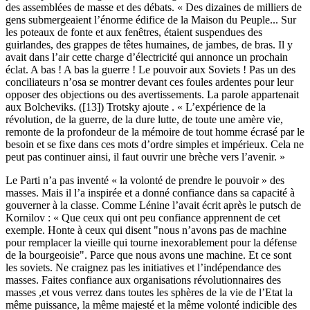
des assemblées de masse et des débats. « Des dizaines de milliers de
gens submergeaient l’énorme édifice de la Maison du Peuple... Sur
les poteaux de fonte et aux fenêtres, étaient suspendues des
guirlandes, des grappes de têtes humaines, de jambes, de bras. Il y
avait dans l’air cette charge d’électricité qui annonce un prochain
éclat. A bas ! A bas la guerre ! Le pouvoir aux Soviets ! Pas un des
conciliateurs n’osa se montrer devant ces foules ardentes pour leur
opposer des objections ou des avertissements. La parole appartenait
aux Bolcheviks. ([13]) Trotsky ajoute . « L’expérience de la
révolution, de la guerre, de la dure lutte, de toute une amère vie,
remonte de la profondeur de la mémoire de tout homme écrasé par le
besoin et se fixe dans ces mots d’ordre simples et impérieux. Cela ne
peut pas continuer ainsi, il faut ouvrir une brèche vers l’avenir. »
Le Parti n’a pas inventé « la volonté de prendre le pouvoir » des
masses. Mais il l’a inspirée et a donné confiance dans sa capacité à
gouverner à la classe. Comme Lénine l’avait écrit après le putsch de
Kornilov : « Que ceux qui ont peu confiance apprennent de cet
exemple. Honte à ceux qui disent "nous n’avons pas de machine
pour remplacer la vieille qui tourne inexorablement pour la défense
de la bourgeoisie". Parce que nous avons une machine. Et ce sont
les soviets. Ne craignez pas les initiatives et l’indépendance des
masses. Faites confiance aux organisations révolutionnaires des
masses ,et vous verrez dans toutes les sphères de la vie de l’Etat la
même puissance, la même majesté et la même volonté indicible des