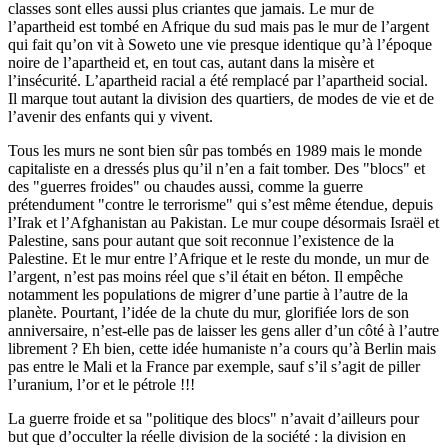
classes sont elles aussi plus criantes que jamais. Le mur de
l’apartheid est tombé en Afrique du sud mais pas le mur de l’argent
qui fait qu’on vit à Soweto une vie presque identique qu’à l’époque
noire de l’apartheid et, en tout cas, autant dans la misère et
l’insécurité. L’apartheid racial a été remplacé par l’apartheid social.
Il marque tout autant la division des quartiers, de modes de vie et de
l’avenir des enfants qui y vivent.
Tous les murs ne sont bien sûr pas tombés en 1989 mais le monde
capitaliste en a dressés plus qu’il n’en a fait tomber. Des "blocs" et
des "guerres froides" ou chaudes aussi, comme la guerre
prétendument "contre le terrorisme" qui s’est même étendue, depuis
l’Irak et l’Afghanistan au Pakistan. Le mur coupe désormais Israël et
Palestine, sans pour autant que soit reconnue l’existence de la
Palestine. Et le mur entre l’Afrique et le reste du monde, un mur de
l’argent, n’est pas moins réel que s’il était en béton. Il empêche
notamment les populations de migrer d’une partie à l’autre de la
planète. Pourtant, l’idée de la chute du mur, glorifiée lors de son
anniversaire, n’est-elle pas de laisser les gens aller d’un côté à l’autre
librement ? Eh bien, cette idée humaniste n’a cours qu’à Berlin mais
pas entre le Mali et la France par exemple, sauf s’il s’agit de piller
l’uranium, l’or et le pétrole !!!
La guerre froide et sa "politique des blocs" n’avait d’ailleurs pour
but que d’occulter la réelle division de la société : la division en