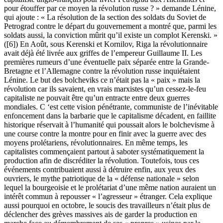
pour étouffer par ce moyen la révolution russe ? » demande Lénine,
qui ajoute : « La résolution de la section des soldats du Soviet de
Petrograd contre le départ du gouvernement a montré que, parmi les
soldats aussi, la conviction mûrit qu’il existe un complot Kerenski. »
([6]) En Août, sous Kerenski et Kornilov, Riga la révolutionnaire
avait déjà été livrée aux griffes de l’empereur Guillaume II. Les
premières rumeurs d’une éventuelle paix séparée entre la Grande-
Bretagne et l’Allemagne contre la révolution russe inquiétaient
Lénine. Le but des bolcheviks ce n’était pas la « paix » mais la
révolution car ils savaient, en vrais marxistes qu’un cessez-le-feu
capitaliste ne pouvait être qu’un entracte entre deux guerres
mondiales. C ‘est cette vision pénétrante, communiste de l’inévitable
enfoncement dans la barbarie que le capitalisme décadent, en faillite
historique réservait à l’humanité qui poussait alors le bolchevisme à
une course contre la montre pour en finir avec la guerre avec des
moyens prolétariens, révolutionnaires. En même temps, les
capitalistes commençaient partout à saboter systématiquement la
production afin de discréditer la révolution. Toutefois, tous ces
événements contribuaient aussi à détruire enfin, aux yeux des
ouvriers, le mythe patriotique de la « défense nationale » selon
lequel la bourgeoisie et le prolétariat d’une même nation auraient un
intérêt commun à repousser « l’agresseur » étranger. Cela explique
aussi pourquoi en octobre, le soucis des travailleurs n’était plus de
déclencher des grèves massives ais de garder la production en