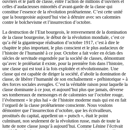
ouvriers et le parti de classe, entre l’action de millions d’ouvriers et
celles d’audacieuses minorités d’avant-garde de la classe qui
constitue l’essence de la révolution prolétarienne. C’est cette unité
que la bourgeoisie aujourd’hui vise à détruire avec ses calomnies
contre le bolchevisme et l’insurrection d’octobre.
La destruction de l’Etat bourgeois, le renversement de la domination
de la classe bourgeoise, le début de la révolution mondiale, c’est ce
qu’a été la gigantesque réalisation d’octobre 1917, c’est à dire le
chapitre le plus important, le plus conscient et le plus audacieux de
l’histoire de l’humanité à ce jour. Octobre a fait voler en éclats des
siècles de servitude engendrée par la société de classes, démontrant
qu’avec le prolétariat il existe, pour la première fois dans l’histoire,
une classe qui est tout à la fois exploitée et révolutionnaire. Une
classe qui est capable de diriger la société, d’abolir la domination de
classe, de libérer l’humanité de son enchaînement « préhistorique » à
des forces sociales aveugles. C’est la véritable raison pour laquelle la
classe dominante à ce jour, et aujourd’hui plus que jamais, déverse
ses tombereaux de mensonges et de calomnies sur l’octobre rouge,
l’événement « le plus haï » de l’histoire moderne mais qui est en fait
l’orgueil de la classe prolétarienne consciente. Nous voulons
démontrer que l’insurrection d’octobre, que les écrivailleurs,
prostitués du capital, appellent un « putsch », était le point
culminant, non seulement de la révolution russe, mais de toute la
lutte de notre classe jusqu’à aujourd’hui. Comme Lénine l’écrivait