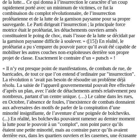
de la lutte... Ce qui donna à l’insurrection le caractère d’un coup
rapidement porté avec un minimum de victimes, ce fut la
combinaison du complot révolutionnaire, de l’insurrection
prolétarienne et de la lutte de la garnison paysanne pour sa propre
sauvegarde. Le Parti dirigeait l’insurrection ; la principale force
motrice était le prolétariat, les détachements ouvriers armés
constituaient le poing de choc, mais l’issue de la lutte se décidait par
la garnison paysanne difficile à soulever. » ([15]) En réalité, le
prolétariat a pu s’emparer du pouvoir parce qu’il avait été capable de
mobiliser les autres couches non-exploiteuses derrière son propre
projet de classe. Exactement le contraire d’un « putsch » !
« Il n’y eut presque point de manifestations, de combats de rue, de
barricades, de tout ce que l’on entend d’ordinaire par "insurrection".
La révolution n ’avait pas besoin de résoudre un problème déjà
résolu. La saisie de l’appareil gouvernemental pouvait être effectuée
d’après un plan, avec l’aide de détachements armés relativement peu
nombreux, partant d’un centre unique. (…) Le calme dans les rues,
en Octobre, l’absence de foules, l’inexistence de combats donnaient
aux adversaires des motifs de parler de la conspiration d’une
minorité insignifiante, de l’aventure d’une poignée de bolcheviks.
(...) En réalité, les bolcheviks pouvaient ramener au dernier moment
la lutte pour le pouvoir à un "complot", non point parce qu’ils
étaient une petite minorité, mais au contraire parce qu’ils avaient
derrière eux, dans les quartiers ouvriers et les casernes, une écrasante