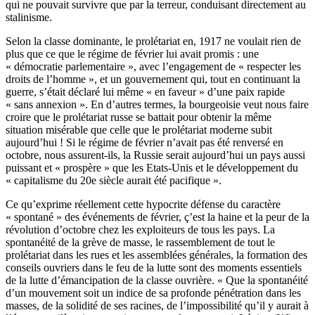
qui ne pouvait survivre que par la terreur, conduisant directement au
stalinisme.
Selon la classe dominante, le prolétariat en, 1917 ne voulait rien de
plus que ce que le régime de février lui avait promis : une
« démocratie parlementaire », avec l’engagement de « respecter les
droits de l’homme », et un gouvernement qui, tout en continuant la
guerre, s’était déclaré lui même « en faveur » d’une paix rapide
« sans annexion ». En d’autres termes, la bourgeoisie veut nous faire
croire que le prolétariat russe se battait pour obtenir la même
situation misérable que celle que le prolétariat moderne subit
aujourd’hui ! Si le régime de février n’avait pas été renversé en
octobre, nous assurent-ils, la Russie serait aujourd’hui un pays aussi
puissant et « prospère » que les Etats-Unis et le développement du
« capitalisme du 20e siècle aurait été pacifique ».
Ce qu’exprime réellement cette hypocrite défense du caractère
« spontané » des événements de février, ç’est la haine et la peur de la
révolution d’octobre chez les exploiteurs de tous les pays. La
spontanéité de la grève de masse, le rassemblement de tout le
prolétariat dans les rues et les assemblées générales, la formation des
conseils ouvriers dans le feu de la lutte sont des moments essentiels
de la lutte d’émancipation de la classe ouvrière. « Que la spontanéité
d’un mouvement soit un indice de sa profonde pénétration dans les
masses, de la solidité de ses racines, de l’impossibilité qu’il y aurait à